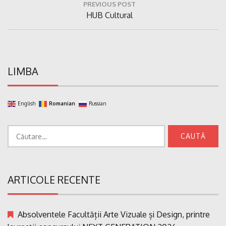
PREVIOUS POST
în
Previous
HUB Cultural
articole
Post:
LIMBA
English
Romanian
Russian
Caută
după:
ARTICOLE RECENTE
Absolventele Facultății Arte Vizuale și Design, printre