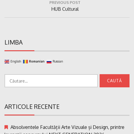
PREVIOUS POST
în
Previous
HUB Cultural
articole
Post:
LIMBA
English
Romanian
Russian
Caută
după:
ARTICOLE RECENTE
Absolventele Facultății Arte Vizuale și Design, printre