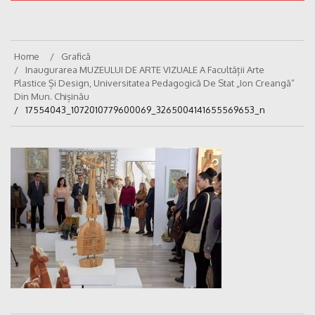
Home
Grafică
Inaugurarea MUZEULUI DE ARTE VIZUALE A Facultății Arte
Plastice Și Design, Universitatea Pedagogică De Stat „Ion Creangă”
Din Mun. Chișinău
17554043_1072010779600069_3265004141655569653_n