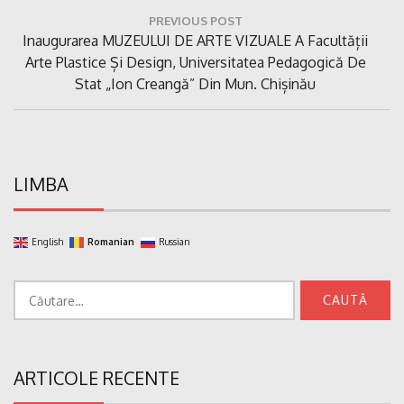
Navigare
PREVIOUS POST
în
Previous
Inaugurarea MUZEULUI DE ARTE VIZUALE A Facultății
articole
Post:
Arte Plastice Și Design, Universitatea Pedagogică De
Stat „Ion Creangă” Din Mun. Chișinău
LIMBA
English
Romanian
Russian
Caută
după:
ARTICOLE RECENTE