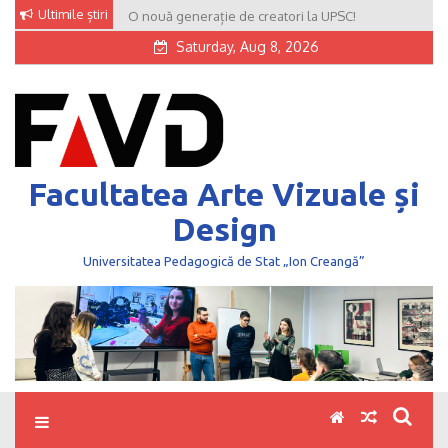
Skip
Ultimile știri
O nouă generație de creatori la UPSC!
to
Saturday, Aug 8, 2026
content
Facultatea Arte Vizuale și
Design
Universitatea Pedagogică de Stat „Ion Creangă”