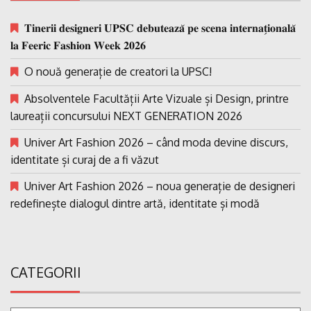
𝐓𝐢𝐧𝐞𝐫𝐢𝐢 𝐝𝐞𝐬𝐢𝐠𝐧𝐞𝐫𝐢 𝐔𝐏𝐒𝐂 𝐝𝐞𝐛𝐮𝐭𝐞𝐚𝐳𝐚̆ 𝐩𝐞 𝐬𝐜𝐞𝐧𝐚 𝐢𝐧𝐭𝐞𝐫𝐧𝐚𝐭̗𝐢𝐨𝐧𝐚𝐥𝐚̆
𝐥𝐚 𝐅𝐞𝐞𝐫𝐢𝐜 𝐅𝐚𝐬𝐡𝐢𝐨𝐧 𝐖𝐞𝐞𝐤 𝟐𝟎𝟐𝟔
O nouă generație de creatori la UPSC!
Absolventele Facultății Arte Vizuale și Design, printre
laureații concursului NEXT GENERATION 2026
Univer Art Fashion 2026 – când moda devine discurs,
identitate și curaj de a fi văzut
Univer Art Fashion 2026 – noua generație de designeri
redefinește dialogul dintre artă, identitate și modă
CATEGORII