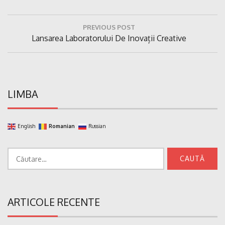
Navigare
PREVIOUS POST
în
Previous
Lansarea Laboratorului De Inovații Creative
articole
Post:
LIMBA
English
Romanian
Russian
Caută
după:
ARTICOLE RECENTE