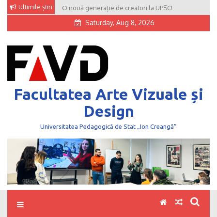
Skip
Ultimile știri
O nouă generație de creatori la UPSC!
to
Saturday, Aug 8, 2026
content
Facultatea Arte Vizuale și
Design
Universitatea Pedagogică de Stat „Ion Creangă”