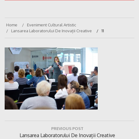
Home
Eveniment Cultural Artistic
Lansarea Laboratorului De Inovații Creative
11
Navigare
PREVIOUS POST
în
Previous
Lansarea Laboratorului De Inovații Creative
articole