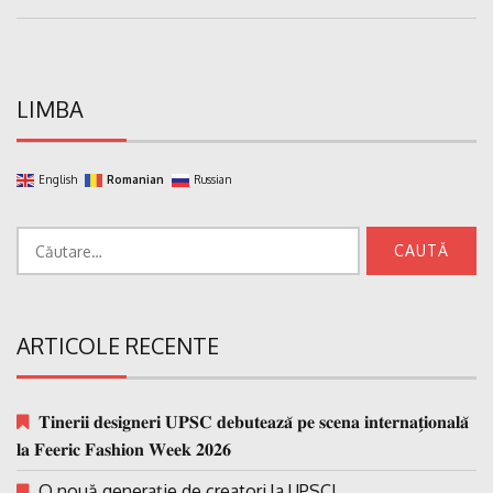
Post:
LIMBA
English
Romanian
Russian
Caută
după:
ARTICOLE RECENTE
𝐓𝐢𝐧𝐞𝐫𝐢𝐢 𝐝𝐞𝐬𝐢𝐠𝐧𝐞𝐫𝐢 𝐔𝐏𝐒𝐂 𝐝𝐞𝐛𝐮𝐭𝐞𝐚𝐳𝐚̆ 𝐩𝐞 𝐬𝐜𝐞𝐧𝐚 𝐢𝐧𝐭𝐞𝐫𝐧𝐚𝐭̗𝐢𝐨𝐧𝐚𝐥𝐚̆
𝐥𝐚 𝐅𝐞𝐞𝐫𝐢𝐜 𝐅𝐚𝐬𝐡𝐢𝐨𝐧 𝐖𝐞𝐞𝐤 𝟐𝟎𝟐𝟔
O nouă generație de creatori la UPSC!