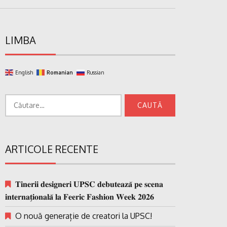
LIMBA
English
Romanian
Russian
Caută
după:
ARTICOLE RECENTE
𝐓𝐢𝐧𝐞𝐫𝐢𝐢 𝐝𝐞𝐬𝐢𝐠𝐧𝐞𝐫𝐢 𝐔𝐏𝐒𝐂 𝐝𝐞𝐛𝐮𝐭𝐞𝐚𝐳𝐚̆ 𝐩𝐞 𝐬𝐜𝐞𝐧𝐚
𝐢𝐧𝐭𝐞𝐫𝐧𝐚𝐭̗𝐢𝐨𝐧𝐚𝐥𝐚̆ 𝐥𝐚 𝐅𝐞𝐞𝐫𝐢𝐜 𝐅𝐚𝐬𝐡𝐢𝐨𝐧 𝐖𝐞𝐞𝐤 𝟐𝟎𝟐𝟔
O nouă generație de creatori la UPSC!