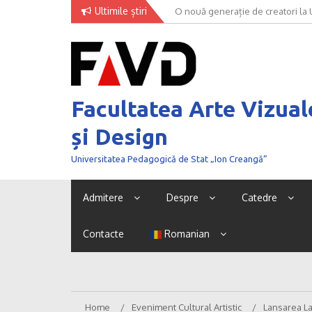
Skip
Ultimile știri
O nouă generație de creatori la
to
content
Facultatea Arte Vizual
și Design
Universitatea Pedagogică de Stat „Ion Creangă”
Admitere
Despre
Catedre
Contacte
Romanian
Home
Eveniment Cultural Artistic
Lansarea La