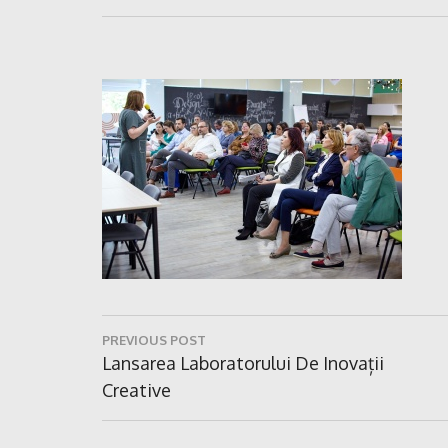
Navigare
PREVIOUS POST
în
Previous
Lansarea Laboratorului De Inovații
Post:
Creative
articole