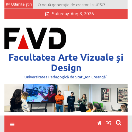
Skip
Ultimile știri
O nouă generație de creatori la UPSC!
to
Saturday, Aug 8, 2026
content
Facultatea Arte Vizuale și
Design
Universitatea Pedagogică de Stat „Ion Creangă”