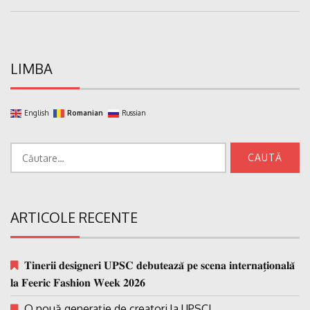
Post:
LIMBA
English
Romanian
Russian
Caută
după:
ARTICOLE RECENTE
𝐓𝐢𝐧𝐞𝐫𝐢𝐢 𝐝𝐞𝐬𝐢𝐠𝐧𝐞𝐫𝐢 𝐔𝐏𝐒𝐂 𝐝𝐞𝐛𝐮𝐭𝐞𝐚𝐳𝐚̆ 𝐩𝐞 𝐬𝐜𝐞𝐧𝐚 𝐢𝐧𝐭𝐞𝐫𝐧𝐚𝐭̗𝐢𝐨𝐧𝐚𝐥𝐚̆
𝐥𝐚 𝐅𝐞𝐞𝐫𝐢𝐜 𝐅𝐚𝐬𝐡𝐢𝐨𝐧 𝐖𝐞𝐞𝐤 𝟐𝟎𝟐𝟔
O nouă generație de creatori la UPSC!