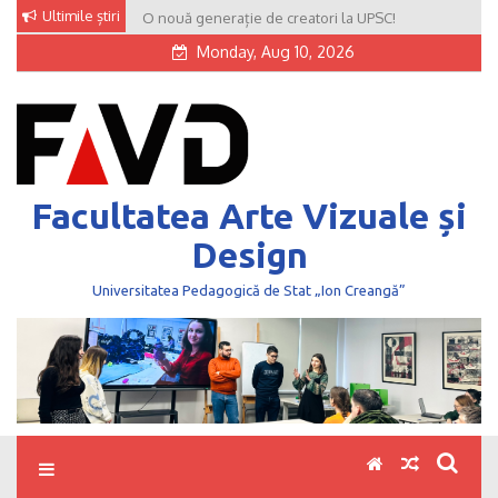
Skip
Ultimile știri
O nouă generație de creatori la UPSC!
to
Monday, Aug 10, 2026
content
Facultatea Arte Vizuale și
Design
Universitatea Pedagogică de Stat „Ion Creangă”