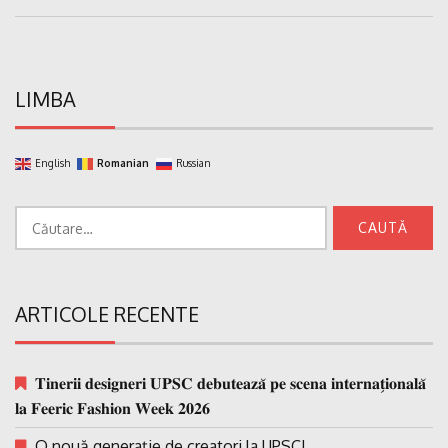
Post:
LIMBA
English
Romanian
Russian
Caută
după:
ARTICOLE RECENTE
𝐓𝐢𝐧𝐞𝐫𝐢𝐢 𝐝𝐞𝐬𝐢𝐠𝐧𝐞𝐫𝐢 𝐔𝐏𝐒𝐂 𝐝𝐞𝐛𝐮𝐭𝐞𝐚𝐳𝐚̆ 𝐩𝐞 𝐬𝐜𝐞𝐧𝐚 𝐢𝐧𝐭𝐞𝐫𝐧𝐚𝐭̗𝐢𝐨𝐧𝐚𝐥𝐚̆
𝐥𝐚 𝐅𝐞𝐞𝐫𝐢𝐜 𝐅𝐚𝐬𝐡𝐢𝐨𝐧 𝐖𝐞𝐞𝐤 𝟐𝟎𝟐𝟔
O nouă generație de creatori la UPSC!