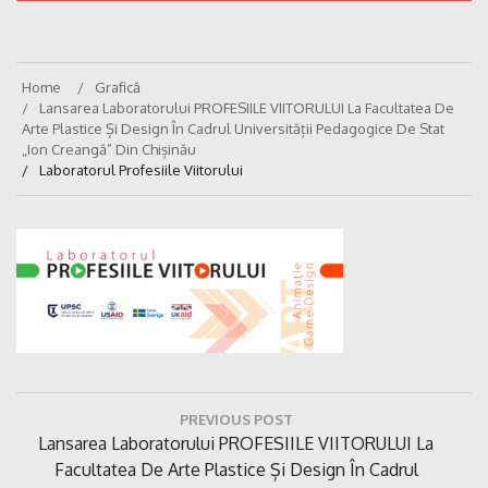
Home
Grafică
Lansarea Laboratorului PROFESIILE VIITORULUI La Facultatea De
Arte Plastice Și Design În Cadrul Universității Pedagogice De Stat
„Ion Creangă” Din Chișinău
Laboratorul Profesiile Viitorului
Navigare
PREVIOUS POST
în
Previous
Lansarea Laboratorului PROFESIILE VIITORULUI La
articole
Post:
Facultatea De Arte Plastice Și Design În Cadrul