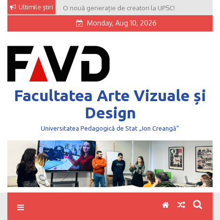
Skip
Ultimile știri
O nouă generație de creatori la UPSC!
to
Monday, Aug 10, 2026
content
Facultatea Arte Vizuale și
Design
Universitatea Pedagogică de Stat „Ion Creangă”