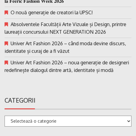
𝐥𝐚 𝐅𝐞𝐞𝐫𝐢𝐜 𝐅𝐚𝐬𝐡𝐢𝐨𝐧 𝐖𝐞𝐞𝐤 𝟐𝟎𝟐𝟔
O nouă generație de creatori la UPSC!
Absolventele Facultății Arte Vizuale și Design, printre
laureații concursului NEXT GENERATION 2026
Univer Art Fashion 2026 – când moda devine discurs,
identitate și curaj de a fi văzut
Univer Art Fashion 2026 – noua generație de designeri
redefinește dialogul dintre artă, identitate și modă
CATEGORII
Categorii