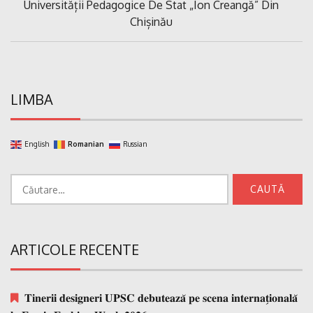
Universității Pedagogice De Stat „Ion Creangă” Din
Chișinău
LIMBA
English
Romanian
Russian
Caută
după:
ARTICOLE RECENTE
𝐓𝐢𝐧𝐞𝐫𝐢𝐢 𝐝𝐞𝐬𝐢𝐠𝐧𝐞𝐫𝐢 𝐔𝐏𝐒𝐂 𝐝𝐞𝐛𝐮𝐭𝐞𝐚𝐳𝐚̆ 𝐩𝐞 𝐬𝐜𝐞𝐧𝐚 𝐢𝐧𝐭𝐞𝐫𝐧𝐚𝐭̗𝐢𝐨𝐧𝐚𝐥𝐚̆