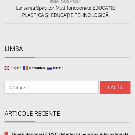
PREVIOUS POST
în
Previous
Lansarea Spațiilor Multifuncționale EDUCAȚIE
articole
Post:
PLASTICĂ ȘI EDUCAȚIE TEHNOLOGICĂ
LIMBA
English
Romanian
Russian
Caută
după:
ARTICOLE RECENTE
𝐓𝐢𝐧𝐞𝐫𝐢𝐢 𝐝𝐞𝐬𝐢𝐠𝐧𝐞𝐫𝐢 𝐔𝐏𝐒𝐂 𝐝𝐞𝐛𝐮𝐭𝐞𝐚𝐳𝐚̆ 𝐩𝐞 𝐬𝐜𝐞𝐧𝐚 𝐢𝐧𝐭𝐞𝐫𝐧𝐚𝐭̗𝐢𝐨𝐧𝐚𝐥𝐚̆