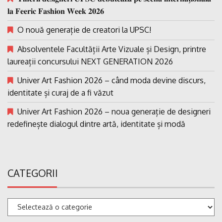
𝐥𝐚 𝐅𝐞𝐞𝐫𝐢𝐜 𝐅𝐚𝐬𝐡𝐢𝐨𝐧 𝐖𝐞𝐞𝐤 𝟐𝟎𝟐𝟔
O nouă generație de creatori la UPSC!
Absolventele Facultății Arte Vizuale și Design, printre
laureații concursului NEXT GENERATION 2026
Univer Art Fashion 2026 – când moda devine discurs,
identitate și curaj de a fi văzut
Univer Art Fashion 2026 – noua generație de designeri
redefinește dialogul dintre artă, identitate și modă
CATEGORII
Categorii