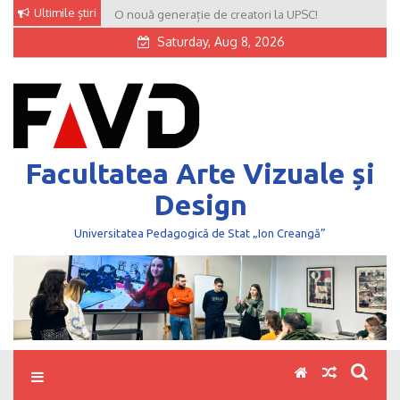
Skip
Ultimile știri
O nouă generație de creatori la UPSC!
to
Saturday, Aug 8, 2026
content
Facultatea Arte Vizuale și
Design
Universitatea Pedagogică de Stat „Ion Creangă”