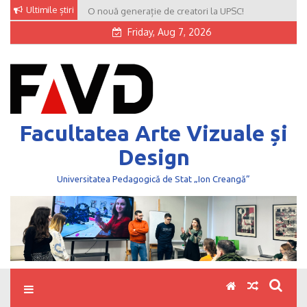
Skip
Ultimile știri
O nouă generație de creatori la UPSC!
to
Friday, Aug 7, 2026
content
Facultatea Arte Vizuale și
Design
Universitatea Pedagogică de Stat „Ion Creangă”