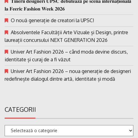
𝐓𝐢𝐧𝐞𝐫𝐢𝐢 𝐝𝐞𝐬𝐢𝐠𝐧𝐞𝐫𝐢 𝐔𝐏𝐒𝐂 𝐝𝐞𝐛𝐮𝐭𝐞𝐚𝐳𝐚̆ 𝐩𝐞 𝐬𝐜𝐞𝐧𝐚 𝐢𝐧𝐭𝐞𝐫𝐧𝐚𝐭̗𝐢𝐨𝐧𝐚𝐥𝐚̆
𝐥𝐚 𝐅𝐞𝐞𝐫𝐢𝐜 𝐅𝐚𝐬𝐡𝐢𝐨𝐧 𝐖𝐞𝐞𝐤 𝟐𝟎𝟐𝟔
O nouă generație de creatori la UPSC!
Absolventele Facultății Arte Vizuale și Design, printre
laureații concursului NEXT GENERATION 2026
Univer Art Fashion 2026 – când moda devine discurs,
identitate și curaj de a fi văzut
Univer Art Fashion 2026 – noua generație de designeri
redefinește dialogul dintre artă, identitate și modă
CATEGORII
Categorii