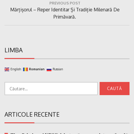
PREVIOUS POST
în
Previous
Mărțișorul – Reper Identitar Și Tradiție Milenară De
articole
Post:
Primăvară.
LIMBA
English
Romanian
Russian
Caută
după:
ARTICOLE RECENTE