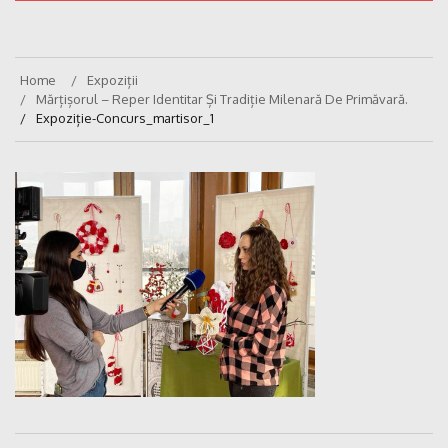
Home
Expoziții
Mărțișorul – Reper Identitar Și Tradiție Milenară De Primăvară.
Expoziție-Concurs_martisor_1
Navigare