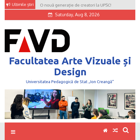
Skip
Ultimile știri
O nouă generație de creatori la UPSC!
to
Saturday, Aug 8, 2026
content
Facultatea Arte Vizuale și
Design
Universitatea Pedagogică de Stat „Ion Creangă”