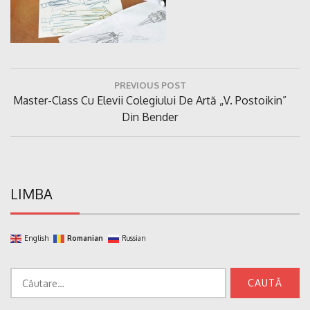
Navigare
PREVIOUS POST
în
Previous
Master-Class Cu Elevii Colegiului De Artă „V. Postoikin”
articole
Post:
Din Bender
LIMBA
English
Romanian
Russian
Caută
după: