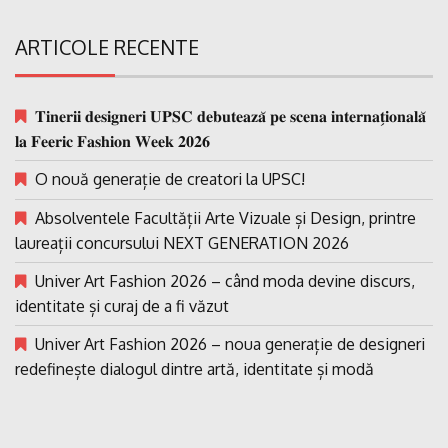
ARTICOLE RECENTE
𝐓𝐢𝐧𝐞𝐫𝐢𝐢 𝐝𝐞𝐬𝐢𝐠𝐧𝐞𝐫𝐢 𝐔𝐏𝐒𝐂 𝐝𝐞𝐛𝐮𝐭𝐞𝐚𝐳𝐚̆ 𝐩𝐞 𝐬𝐜𝐞𝐧𝐚 𝐢𝐧𝐭𝐞𝐫𝐧𝐚𝐭̗𝐢𝐨𝐧𝐚𝐥𝐚̆
𝐥𝐚 𝐅𝐞𝐞𝐫𝐢𝐜 𝐅𝐚𝐬𝐡𝐢𝐨𝐧 𝐖𝐞𝐞𝐤 𝟐𝟎𝟐𝟔
O nouă generație de creatori la UPSC!
Absolventele Facultății Arte Vizuale și Design, printre
laureații concursului NEXT GENERATION 2026
Univer Art Fashion 2026 – când moda devine discurs,
identitate și curaj de a fi văzut
Univer Art Fashion 2026 – noua generație de designeri
redefinește dialogul dintre artă, identitate și modă