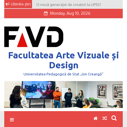
Skip
Ultimile știri
O nouă generație de creatori la UPSC!
to
Monday, Aug 10, 2026
content
Facultatea Arte Vizuale și
Design
Universitatea Pedagogică de Stat „Ion Creangă”