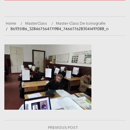
Home
MasterClass
Master-Class De Iconografie
86935186_328467564771984_7466776283041497088_n
Navigare
PREVIOUS POST
în