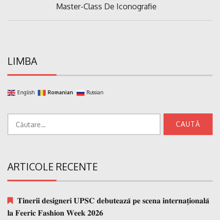
Previous
Master-Class De Iconografie
articole
Post:
LIMBA
English
Romanian
Russian
Caută
după:
ARTICOLE RECENTE
𝐓𝐢𝐧𝐞𝐫𝐢𝐢 𝐝𝐞𝐬𝐢𝐠𝐧𝐞𝐫𝐢 𝐔𝐏𝐒𝐂 𝐝𝐞𝐛𝐮𝐭𝐞𝐚𝐳𝐚̆ 𝐩𝐞 𝐬𝐜𝐞𝐧𝐚 𝐢𝐧𝐭𝐞𝐫𝐧𝐚𝐭̗𝐢𝐨𝐧𝐚𝐥𝐚̆
𝐥𝐚 𝐅𝐞𝐞𝐫𝐢𝐜 𝐅𝐚𝐬𝐡𝐢𝐨𝐧 𝐖𝐞𝐞𝐤 𝟐𝟎𝟐𝟔