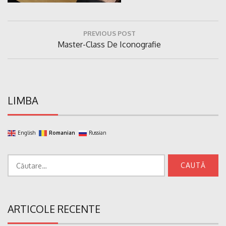
Navigare
PREVIOUS POST
în
Previous
Master-Class De Iconografie
articole
Post:
LIMBA
English
Romanian
Russian
Caută
după:
ARTICOLE RECENTE