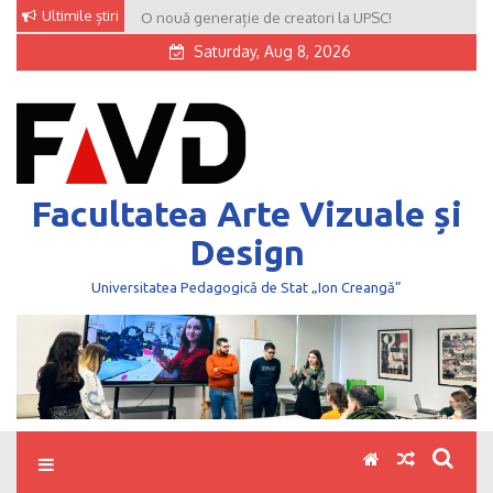
Skip
Ultimile știri
O nouă generație de creatori la UPSC!
to
Saturday, Aug 8, 2026
content
Facultatea Arte Vizuale și
Design
Universitatea Pedagogică de Stat „Ion Creangă”