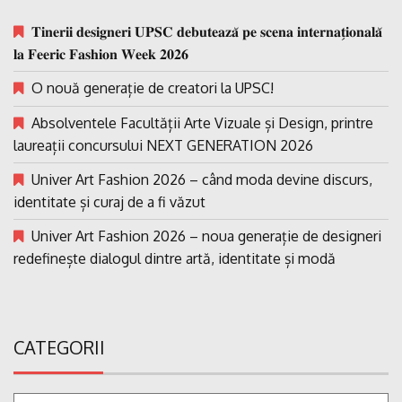
𝐓𝐢𝐧𝐞𝐫𝐢𝐢 𝐝𝐞𝐬𝐢𝐠𝐧𝐞𝐫𝐢 𝐔𝐏𝐒𝐂 𝐝𝐞𝐛𝐮𝐭𝐞𝐚𝐳𝐚̆ 𝐩𝐞 𝐬𝐜𝐞𝐧𝐚 𝐢𝐧𝐭𝐞𝐫𝐧𝐚𝐭̗𝐢𝐨𝐧𝐚𝐥𝐚̆
𝐥𝐚 𝐅𝐞𝐞𝐫𝐢𝐜 𝐅𝐚𝐬𝐡𝐢𝐨𝐧 𝐖𝐞𝐞𝐤 𝟐𝟎𝟐𝟔
O nouă generație de creatori la UPSC!
Absolventele Facultății Arte Vizuale și Design, printre
laureații concursului NEXT GENERATION 2026
Univer Art Fashion 2026 – când moda devine discurs,
identitate și curaj de a fi văzut
Univer Art Fashion 2026 – noua generație de designeri
redefinește dialogul dintre artă, identitate și modă
CATEGORII