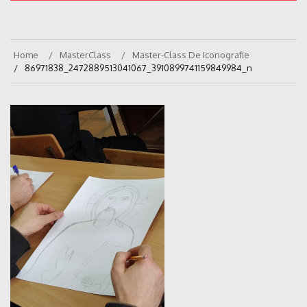
Home
MasterClass
Master-Class De Iconografie
86971838_2472889513041067_3910899741159849984_n