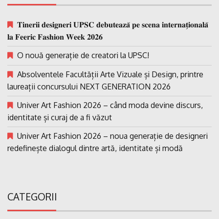
𝐓𝐢𝐧𝐞𝐫𝐢𝐢 𝐝𝐞𝐬𝐢𝐠𝐧𝐞𝐫𝐢 𝐔𝐏𝐒𝐂 𝐝𝐞𝐛𝐮𝐭𝐞𝐚𝐳𝐚̆ 𝐩𝐞 𝐬𝐜𝐞𝐧𝐚 𝐢𝐧𝐭𝐞𝐫𝐧𝐚𝐭̗𝐢𝐨𝐧𝐚𝐥𝐚̆
𝐥𝐚 𝐅𝐞𝐞𝐫𝐢𝐜 𝐅𝐚𝐬𝐡𝐢𝐨𝐧 𝐖𝐞𝐞𝐤 𝟐𝟎𝟐𝟔
O nouă generație de creatori la UPSC!
Absolventele Facultății Arte Vizuale și Design, printre
laureații concursului NEXT GENERATION 2026
Univer Art Fashion 2026 – când moda devine discurs,
identitate și curaj de a fi văzut
Univer Art Fashion 2026 – noua generație de designeri
redefinește dialogul dintre artă, identitate și modă
CATEGORII