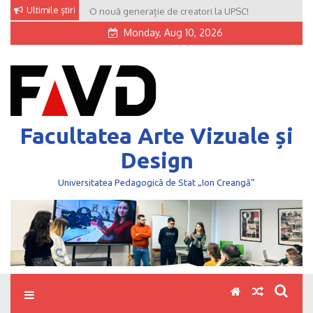
Skip
Ultimile știri
O nouă generație de creatori la UPSC!
to
Monday, Aug 10, 2026
content
Facultatea Arte Vizuale și
Design
Universitatea Pedagogică de Stat „Ion Creangă”