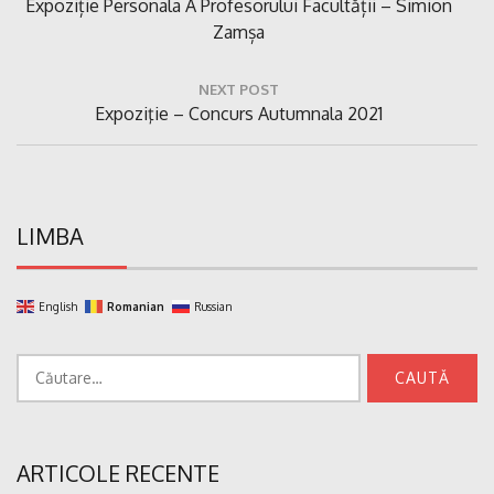
Previous
Expoziție Personala A Profesorului Facultății – Simion
articole
Post:
Zamșa
NEXT POST
Next
Expoziţie – Concurs Autumnala 2021
Post:
LIMBA
English
Romanian
Russian
Caută
după:
ARTICOLE RECENTE