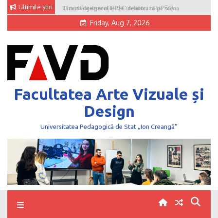
Skip
Ultimile știri
O nouă generație de creatori la UPSC!
to
Friday, Aug 7, 2026
content
Facultatea Arte Vizuale și
Design
Universitatea Pedagogică de Stat „Ion Creangă”