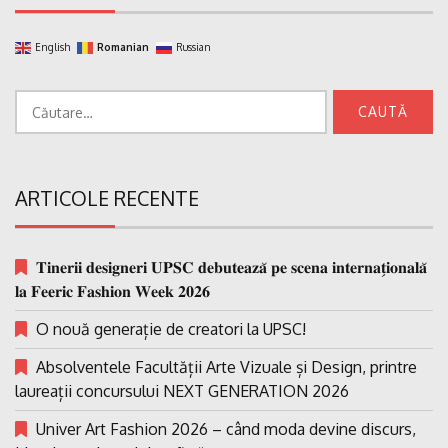
English
Romanian
Russian
Caută
după:
ARTICOLE RECENTE
𝐓𝐢𝐧𝐞𝐫𝐢𝐢 𝐝𝐞𝐬𝐢𝐠𝐧𝐞𝐫𝐢 𝐔𝐏𝐒𝐂 𝐝𝐞𝐛𝐮𝐭𝐞𝐚𝐳𝐚̆ 𝐩𝐞 𝐬𝐜𝐞𝐧𝐚 𝐢𝐧𝐭𝐞𝐫𝐧𝐚𝐭̗𝐢𝐨𝐧𝐚𝐥𝐚̆
𝐥𝐚 𝐅𝐞𝐞𝐫𝐢𝐜 𝐅𝐚𝐬𝐡𝐢𝐨𝐧 𝐖𝐞𝐞𝐤 𝟐𝟎𝟐𝟔
O nouă generație de creatori la UPSC!
Absolventele Facultății Arte Vizuale și Design, printre
laureații concursului NEXT GENERATION 2026
Univer Art Fashion 2026 – când moda devine discurs,