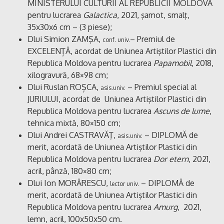
MINISTERULUI CULTURII AL REPUBLICII MOLDOVA
pentru lucrarea
Galactica
, 2021, şamot, smalţ,
35x30x6 cm – (3 piese);
Dlui Simion ZAMŞA,
– Premiul de
conf. univ.
EXCELENȚĂ, acordat de Uniunea Artiştilor Plastici din
Republica Moldova pentru lucrarea
Papamobil
, 2018,
xilogravură, 68×98 cm;
Dlui Ruslan ROȘCA,
– Premiul special al
asis.univ.
JURIULUI, acordat de Uniunea Artiştilor Plastici din
Republica Moldova pentru lucrarea
Ascuns de lume
,
tehnica mixtă, 80×150 cm;
Dlui Andrei CASTRAVĂŢ,
– DIPLOMĂ de
asis.univ.
merit, acordată de Uniunea Artiştilor Plastici din
Republica Moldova pentru lucrarea
Dor etern
, 2021,
acril, pânză, 180×80 cm;
Dlui Ion MORĂRESCU,
– DIPLOMĂ de
lector univ.
merit, acordată de Uniunea Artiştilor Plastici din
Republica Moldova pentru lucrarea
Amurg
, 2021,
lemn, acril, 100x50x50 cm.