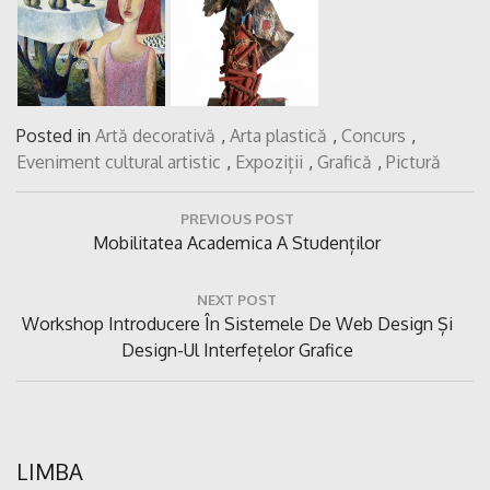
Posted in
Artă decorativă
,
Arta plastică
,
Concurs
,
Eveniment cultural artistic
,
Expoziții
,
Grafică
,
Pictură
Navigare
PREVIOUS POST
în
Previous
Mobilitatea Academica A Studenților
articole
Post:
NEXT POST
Next
Workshop Introducere În Sistemele De Web Design Și
Post:
Design-Ul Interfețelor Grafice
LIMBA