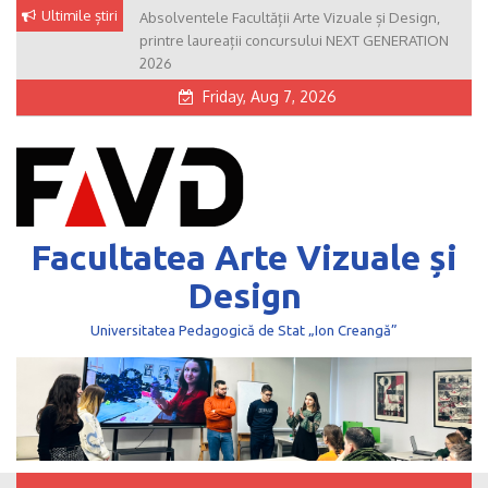
Skip
Ultimile știri
Absolventele Facultății Arte Vizuale și Design,
to
printre laureații concursului NEXT GENERATION
content
2026
Friday, Aug 7, 2026
Facultatea Arte Vizuale și
Design
Universitatea Pedagogică de Stat „Ion Creangă”