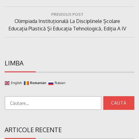
Navigare
PREVIOUS POST
în
Previous
Olimpiada Instituțională La Disciplinele Școlare
articole
Post:
Educația Plastică Și Educația Tehnologică, Ediția A IV
LIMBA
English
Romanian
Russian
Caută
după:
ARTICOLE RECENTE