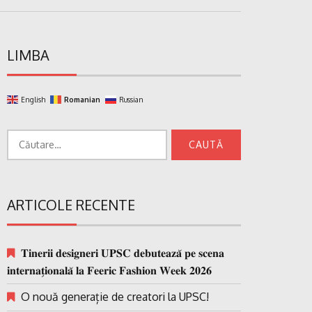
LIMBA
English
Romanian
Russian
Caută
după:
ARTICOLE RECENTE
𝐓𝐢𝐧𝐞𝐫𝐢𝐢 𝐝𝐞𝐬𝐢𝐠𝐧𝐞𝐫𝐢 𝐔𝐏𝐒𝐂 𝐝𝐞𝐛𝐮𝐭𝐞𝐚𝐳𝐚̆ 𝐩𝐞 𝐬𝐜𝐞𝐧𝐚
𝐢𝐧𝐭𝐞𝐫𝐧𝐚𝐭̗𝐢𝐨𝐧𝐚𝐥𝐚̆ 𝐥𝐚 𝐅𝐞𝐞𝐫𝐢𝐜 𝐅𝐚𝐬𝐡𝐢𝐨𝐧 𝐖𝐞𝐞𝐤 𝟐𝟎𝟐𝟔
O nouă generație de creatori la UPSC!