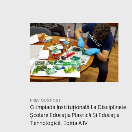
Navigare
PREVIOUS POST
în
Previous
Olimpiada Instituțională La Disciplinele
Post:
Școlare Educația Plastică Și Educația
articole
Tehnologică, Ediția A IV