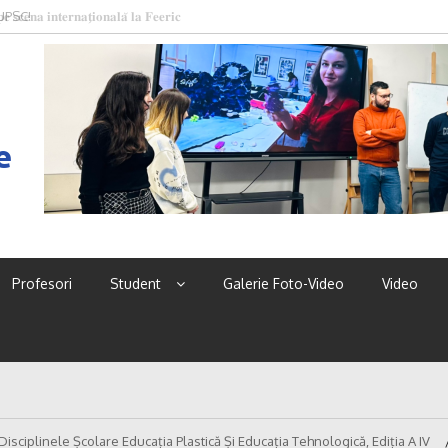
 UPSC!
e
Profesori
Student
Galerie Foto-Video
Video
Disciplinele Școlare Educația Plastică Și Educația Tehnologică, Ediția A IV