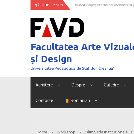
Skip
Ultimile știri
O nouă generație de creatori la
to
content
Facultatea Arte Vizual
și Design
Universitatea Pedagogică de Stat „Ion Creangă”
Admitere
Despre
Catedre
Contacte
Romanian
Home
Workshop
Olimpiada Instituțională La 