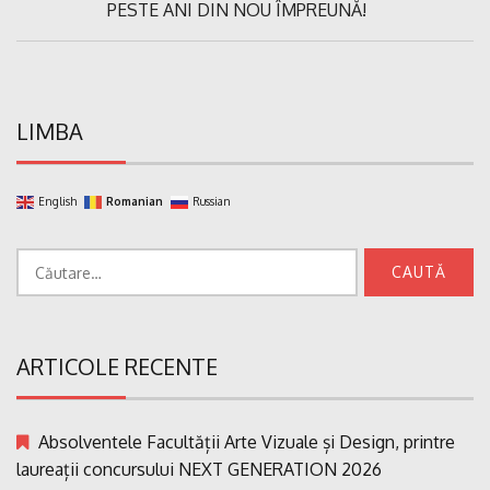
Previous
PESTE ANI DIN NOU ÎMPREUNĂ!
articole
Post:
LIMBA
English
Romanian
Russian
Caută
după:
ARTICOLE RECENTE
Absolventele Facultății Arte Vizuale și Design, printre
laureații concursului NEXT GENERATION 2026