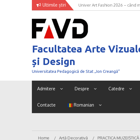
Skip
Ultimile știri
Univer Art Fashion 2026 – când m
to
curaj de a fi văzut
content
Facultatea Arte Vizual
și Design
Universitatea Pedagogică de Stat „Ion Creangă”
Admitere
Despre
Catedre
Contacte
Romanian
Home
Artă Decorativă
PRACTICA MUZEISTICĂ