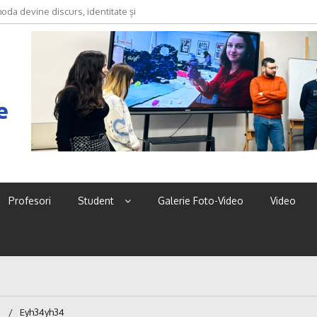
oda devine discurs, identitate și
e
Profesori
Student
Galerie Foto-Video
Video
Eyh34yh34