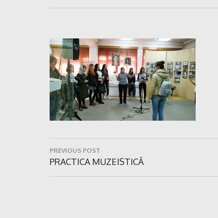
Navigare
PREVIOUS POST
în
Previous
PRACTICA MUZEISTICĂ
Post:
articole