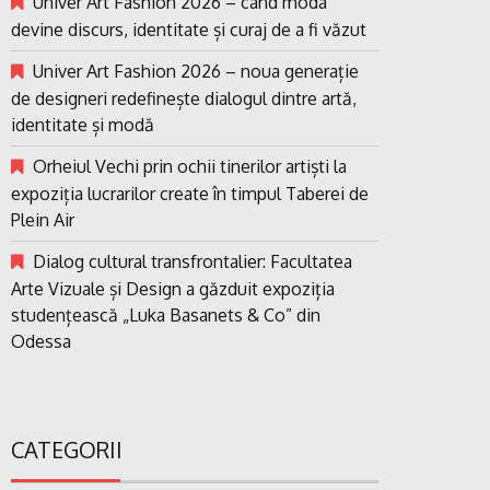
Univer Art Fashion 2026 – când moda
devine discurs, identitate și curaj de a fi văzut
Univer Art Fashion 2026 – noua generație
de designeri redefinește dialogul dintre artă,
identitate și modă
Orheiul Vechi prin ochii tinerilor artiști la
expoziția lucrarilor create în timpul Taberei de
Plein Air
Dialog cultural transfrontalier: Facultatea
Arte Vizuale și Design a găzduit expoziția
studențească „Luka Basanets & Co” din
Odessa
CATEGORII