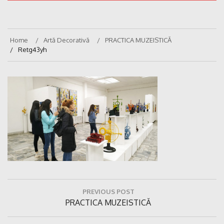
Home
Artă Decorativă
PRACTICA MUZEISTICĂ
Retg43yh
Navigare
PREVIOUS POST
în
Previous
PRACTICA MUZEISTICĂ
articole
Post: