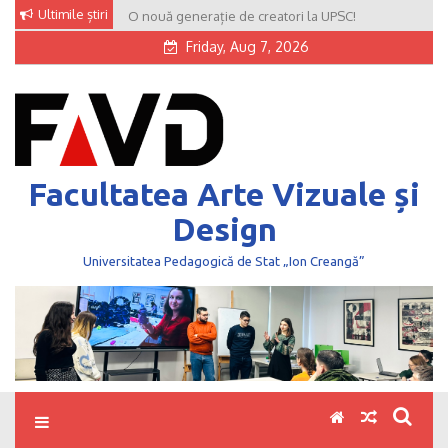
Skip
Ultimile știri
O nouă generație de creatori la UPSC!
to
Friday, Aug 7, 2026
content
Facultatea Arte Vizuale și
Design
Universitatea Pedagogică de Stat „Ion Creangă”