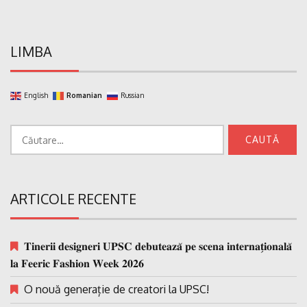
LIMBA
English
Romanian
Russian
Caută
după:
ARTICOLE RECENTE
𝐓𝐢𝐧𝐞𝐫𝐢𝐢 𝐝𝐞𝐬𝐢𝐠𝐧𝐞𝐫𝐢 𝐔𝐏𝐒𝐂 𝐝𝐞𝐛𝐮𝐭𝐞𝐚𝐳𝐚̆ 𝐩𝐞 𝐬𝐜𝐞𝐧𝐚 𝐢𝐧𝐭𝐞𝐫𝐧𝐚𝐭̗𝐢𝐨𝐧𝐚𝐥𝐚̆
𝐥𝐚 𝐅𝐞𝐞𝐫𝐢𝐜 𝐅𝐚𝐬𝐡𝐢𝐨𝐧 𝐖𝐞𝐞𝐤 𝟐𝟎𝟐𝟔
O nouă generație de creatori la UPSC!