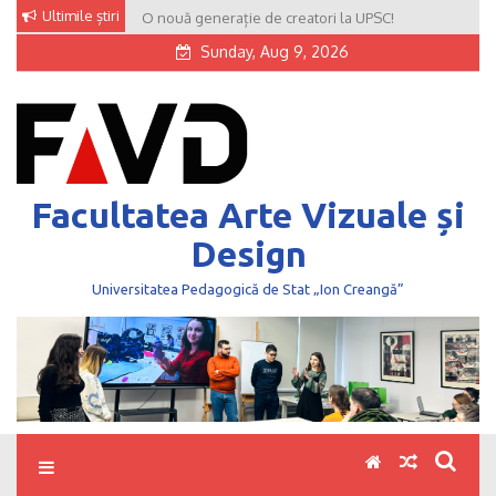
Skip
Ultimile știri
O nouă generație de creatori la UPSC!
to
Sunday, Aug 9, 2026
content
Facultatea Arte Vizuale și
Design
Universitatea Pedagogică de Stat „Ion Creangă”