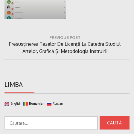
Navigare
PREVIOUS POST
în
Previous
Presusținerea Tezelor De Licență La Catedra Studiul
articole
Post:
Artelor, Grafică Și Metodologia Instruirii
LIMBA
English
Romanian
Russian
Caută
după: