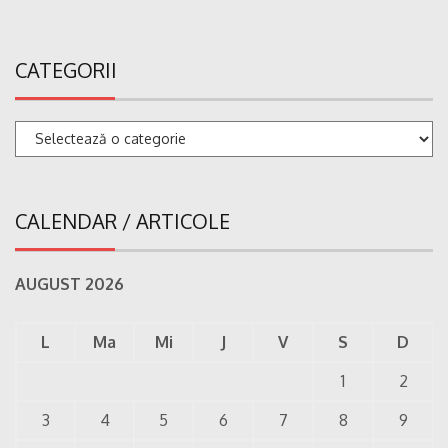
CATEGORII
Categorii
CALENDAR / ARTICOLE
AUGUST 2026
L
Ma
Mi
J
V
S
D
1
2
3
4
5
6
7
8
9