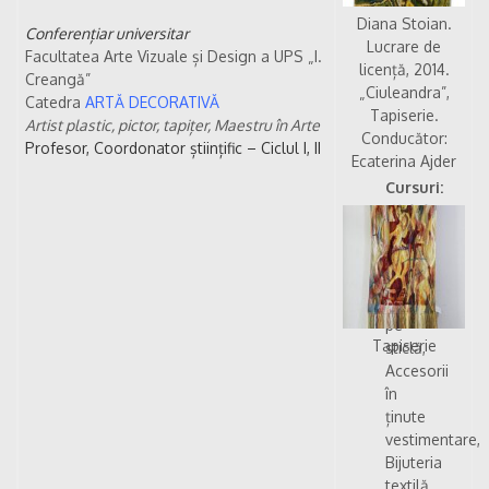
Diana Stoian.
Conferențiar universitar
Lucrare de
Facultatea Arte Vizuale și Design a UPS „I.
licență, 2014.
Creangă”
„Ciuleandra”,
Catedra
ARTĂ DECORATIVĂ
Tapiserie.
Artist plastic, pictor, tapițer, Maestru în Arte
Conducător:
Profesor, Coordonator științific – Ciclul I, II
Ecaterina Ajder
Cursuri:
Ciclul
I
–
licență
Pictura
pe
Tapiserie
sticlă,
Accesorii
în
ținute
vestimentare,
Bijuteria
textilă,