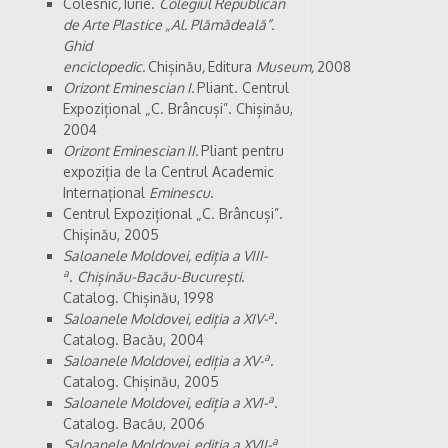
Colesnic
,
Iurie.
Colegiul Republican
de Arte Plastice „Al.
Plămădeală”.
Ghid
enciclopedic.
Chișinău
,
Editura
Museum,
2008
Orizont Eminescian I.
Pliant. Centrul
Expozițional „C. Brâncuși”. Chișinău,
2004
Orizont Eminescian II.
Pliant pentru
expoziția de la Centrul Academic
Internațional
Eminescu
.
Centrul Expozițional „C. Brâncuși”.
Chișinău, 2005
Saloanele Moldovei, ediția a VIII-
a
.
Chișinău-Bacău-București
.
Catalog. Chișinău, 1998
a
Saloanele Moldovei, ediția a XIV-
.
Catalog. Bacău, 2004
a
Saloanele Moldovei, ediția a XV-
.
Catalog. Chișinău, 2005
a
Saloanele Moldovei, ediția a XVI-
.
Catalog. Bacău, 2006
a
Saloanele Moldovei, ediția a XVII-
.