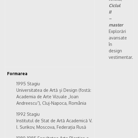
Ciclul
II
–
master
Explorări
avansate
în
design
vestimentar.
Formarea
1995 Stagiu
Universitatea de Artă și Design (fostă:
Academia de Arte Vizuale „Ioan
Andreescu”), Cluj-Napoca, România
1992 Stagiu
Institutul de Stat de Artă Academică V.
I. Surikov, Moscova, Federația Rusă