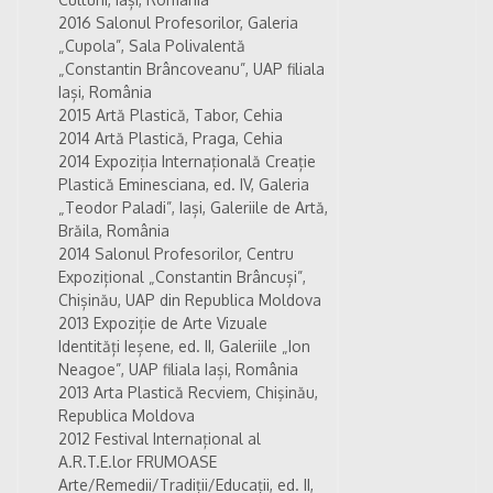
2016 Salonul Profesorilor, Galeria
„Cupola”, Sala Polivalentă
„Constantin Brâncoveanu”, UAP filiala
Iași, România
2015 Artă Plastică, Tabor, Cehia
2014 Artă Plastică, Praga, Cehia
2014 Expoziția Internațională Creație
Plastică Eminesciana, ed. IV, Galeria
„Teodor Paladi”, Iași, Galeriile de Artă,
Brăila, România
2014 Salonul Profesorilor, Centru
Expozițional „Constantin Brâncuși”,
Chișinău, UAP din Republica Moldova
2013 Expoziție de Arte Vizuale
Identități Ieșene, ed. II, Galeriile „Ion
Neagoe”, UAP filiala Iași, România
2013 Arta Plastică Recviem, Chişinău,
Republica Moldova
2012 Festival Internațional al
A.R.T.E.lor FRUMOASE
Arte/Remedii/Tradiții/Educații, ed. II,