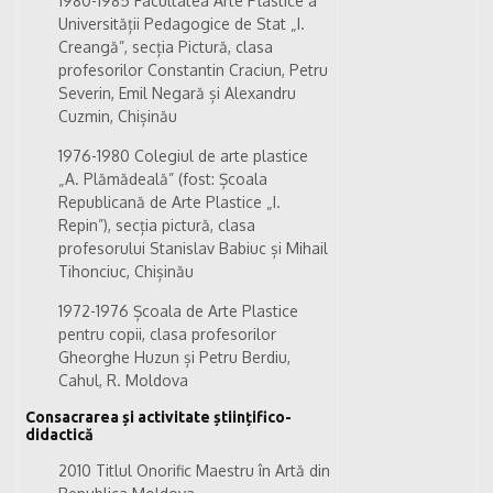
1980-1985 Facultatea Arte Plastice a
Universității Pedagogice de Stat „I.
Creangă”, secția Pictură, clasa
profesorilor Constantin Craciun, Petru
Severin, Emil Negară și Alexandru
Cuzmin, Chișinău
1976-1980 Colegiul de arte plastice
„A. Plămădeală” (fost: Școala
Republicană de Arte Plastice „I.
Repin”), secția pictură, clasa
profesorului Stanislav Babiuc și Mihail
Tihonciuc, Chișinău
1972-1976 Școala de Arte Plastice
pentru copii, clasa profesorilor
Gheorghe Huzun și Petru Berdiu,
Cahul, R. Moldova
Consacrarea și activitate științifico-
didactică
2010 Titlul Onorific Maestru în Artă din