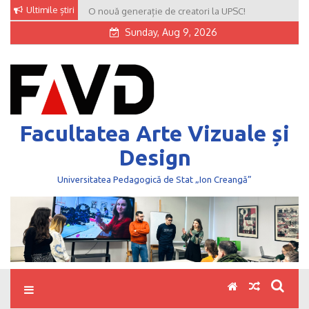
Skip
Ultimile știri
O nouă generație de creatori la UPSC!
to
Sunday, Aug 9, 2026
content
Facultatea Arte Vizuale și
Design
Universitatea Pedagogică de Stat „Ion Creangă”