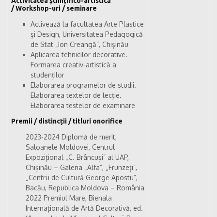
Activitatea științifico-artistică
/ Workshop-uri / seminare
Activează la facultatea Arte Plastice
și Design, Universitatea Pedagogică
de Stat „Ion Creangă”, Chișinău
Aplicarea tehnicilor decorative.
Formarea creativ-artistică a
studenților
Elaborarea programelor de studii.
Elaborarea textelor de lecție.
Elaborarea testelor de examinare
Premii / distincții / titluri onorifice
2023-2024 Diplomă de merit,
Saloanele Moldovei, Centrul
Expozițional „C. Brâncuși” al UAP,
Chișinău – Galeria „Alfa”, „Frunzeți”,
„Centru de Cultură George Apostu”,
Bacău, Republica Moldova – România
2022 Premiul Mare, Bienala
Internațională de Artă Decorativă, ed.