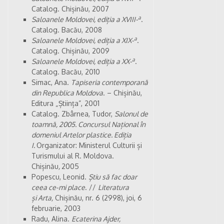
Catalog. Chișinău, 2007
a
Saloanele Moldovei, ediția a XVIII-
.
Catalog. Bacău, 2008
a
Saloanele Moldovei, ediția a XIX-
.
Catalog. Chișinău, 2009
a
Saloanele Moldovei, ediția a XX-
.
Catalog. Bacău, 2010
Simac, Ana.
Tapiseria contemporană
din Republica Moldova
. – Chișinău,
Editura „Știința”, 2001
Catalog. Zbârnea, Tudor,
Salonul de
toamnă, 2005.
Concursul Național în
domeniul Artelor
plastice. Ediția
I.
Organizator: Ministerul Culturii și
Turismului al R. Moldova.
Chișinău
,
2005
Popescu, Leonid.
Știu să fac doar
ceea ce-mi place
. //
Literatura
și Arta,
Chișinău, nr. 6 (2998), joi, 6
februarie, 2003
Radu, Alina.
Ecaterina Ajder,