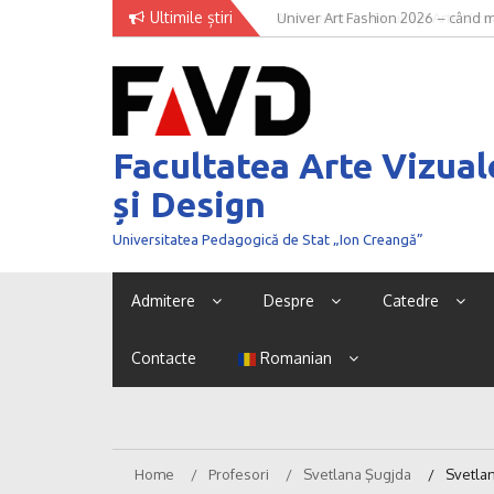
Skip
Ultimile știri
Univer Art Fashion 2026 – când m
to
curaj de a fi văzut
content
Facultatea Arte Vizual
și Design
Universitatea Pedagogică de Stat „Ion Creangă”
Admitere
Despre
Catedre
Contacte
Romanian
Home
Profesori
Svetlana Şugjda
Svetlan