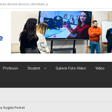
oda devine discurs, identitate și
e
Profesori
Student
Galerie Foto-Video
Video
a Sugjda-Portret