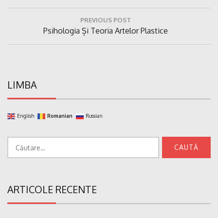
Navigare
PREVIOUS POST
în
Previous
Psihologia Și Teoria Artelor Plastice
articole
Post:
LIMBA
English
Romanian
Russian
Caută
după:
ARTICOLE RECENTE