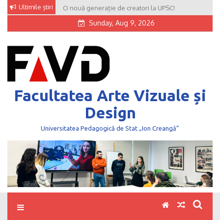
Skip
Ultimile știri
O nouă generație de creatori la UPSC!
to
Sunday, Aug 9, 2026
content
Facultatea Arte Vizuale și
Design
Universitatea Pedagogică de Stat „Ion Creangă”