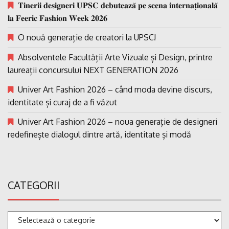
𝐓𝐢𝐧𝐞𝐫𝐢𝐢 𝐝𝐞𝐬𝐢𝐠𝐧𝐞𝐫𝐢 𝐔𝐏𝐒𝐂 𝐝𝐞𝐛𝐮𝐭𝐞𝐚𝐳𝐚̆ 𝐩𝐞 𝐬𝐜𝐞𝐧𝐚 𝐢𝐧𝐭𝐞𝐫𝐧𝐚𝐭̗𝐢𝐨𝐧𝐚𝐥𝐚̆
𝐥𝐚 𝐅𝐞𝐞𝐫𝐢𝐜 𝐅𝐚𝐬𝐡𝐢𝐨𝐧 𝐖𝐞𝐞𝐤 𝟐𝟎𝟐𝟔
O nouă generație de creatori la UPSC!
Absolventele Facultății Arte Vizuale și Design, printre
laureații concursului NEXT GENERATION 2026
Univer Art Fashion 2026 – când moda devine discurs,
identitate și curaj de a fi văzut
Univer Art Fashion 2026 – noua generație de designeri
redefinește dialogul dintre artă, identitate și modă
CATEGORII
Categorii