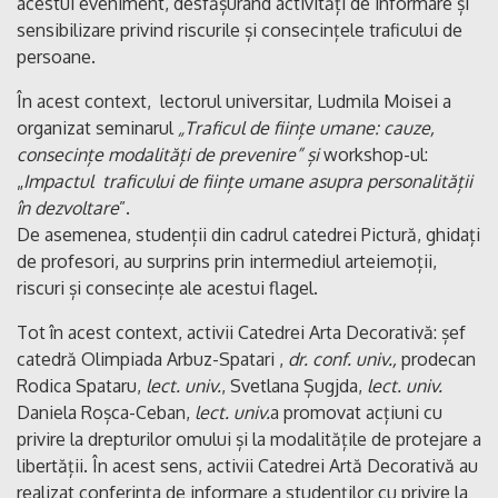
acestui eveniment, desfășurând activități de informare și
sensibilizare privind riscurile și consecințele traficului de
persoane.
În acest context, lectorul universitar, Ludmila Moisei a
organizat seminarul
„Traficul de ființe umane: cauze,
consecințe modalități de prevenire” și
workshop-ul:
„
Impactul traficului de ființe umane asupra personalității
în dezvoltare
”.
De asemenea, studenții din cadrul catedrei Pictură, ghidați
de profesori, au surprins prin intermediul arteiemoții,
riscuri și consecințe ale acestui flagel.
Tot în acest context, activii Catedrei Arta Decorativă: șef
catedră Olimpiada Arbuz-Spatari ,
dr. conf. univ.,
prodecan
Rodica Spataru,
lect. univ.
, Svetlana Șugjda,
lect. univ.
Daniela Roșca-Ceban,
lect. univ.
a promovat acțiuni cu
privire la drepturilor omului și la modalitățile de protejare a
libertății. În acest sens, activii Catedrei Artă Decorativă au
realizat conferința de informare a studenților cu privire la