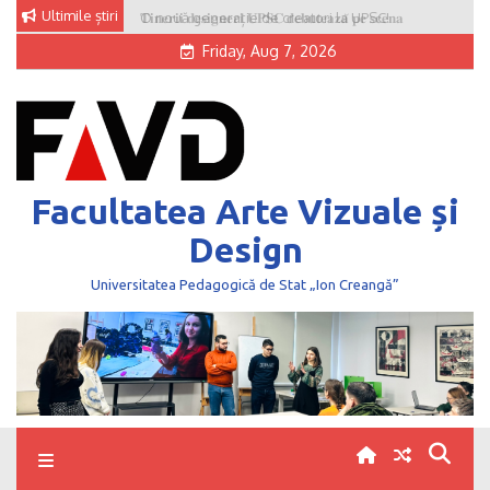
Skip
Ultimile știri
O nouă generație de creatori la UPSC!
to
Friday, Aug 7, 2026
content
Facultatea Arte Vizuale și
Design
Universitatea Pedagogică de Stat „Ion Creangă”