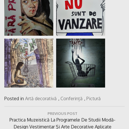
Posted in
Artă decorativă
,
Conferință
,
Pictură
Navigare
PREVIOUS POST
în
Previous
Practica Muzeistică La Programele De Studii Modă-
articole
Post:
Design Vestimentar Și Arte Decorative Aplicate