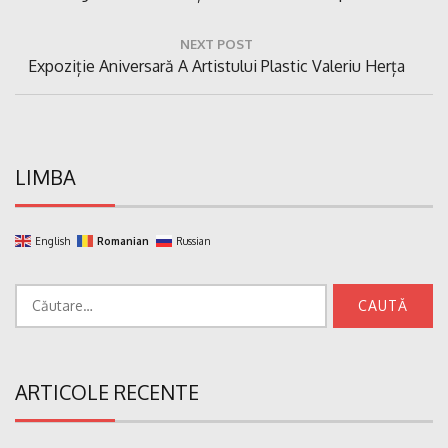
NEXT POST
Next
Expoziție Aniversară A Artistului Plastic Valeriu Herța
Post:
LIMBA
English
Romanian
Russian
Caută
după:
ARTICOLE RECENTE