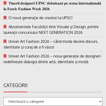
𝐓𝐢𝐧𝐞𝐫𝐢𝐢 𝐝𝐞𝐬𝐢𝐠𝐧𝐞𝐫𝐢 𝐔𝐏𝐒𝐂 𝐝𝐞𝐛𝐮𝐭𝐞𝐚𝐳𝐚̆ 𝐩𝐞 𝐬𝐜𝐞𝐧𝐚 𝐢𝐧𝐭𝐞𝐫𝐧𝐚𝐭̗𝐢𝐨𝐧𝐚𝐥𝐚̆
𝐥𝐚 𝐅𝐞𝐞𝐫𝐢𝐜 𝐅𝐚𝐬𝐡𝐢𝐨𝐧 𝐖𝐞𝐞𝐤 𝟐𝟎𝟐𝟔
O nouă generație de creatori la UPSC!
Absolventele Facultății Arte Vizuale și Design, printre
laureații concursului NEXT GENERATION 2026
Univer Art Fashion 2026 – când moda devine discurs,
identitate și curaj de a fi văzut
Univer Art Fashion 2026 – noua generație de designeri
redefinește dialogul dintre artă, identitate și modă
CATEGORII
Categorii