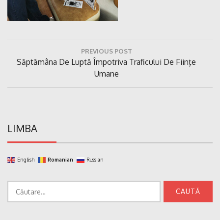
Navigare
PREVIOUS POST
în
Previous
Săptămâna De Luptă Împotriva Traficului De Ființe
articole
Post:
Umane
LIMBA
English
Romanian
Russian
Caută
după: