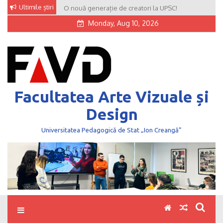
Skip
Ultimile știri
O nouă generație de creatori la UPSC!
to
Monday, Aug 10, 2026
content
Facultatea Arte Vizuale și
Design
Universitatea Pedagogică de Stat „Ion Creangă”