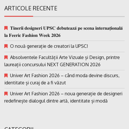
ARTICOLE RECENTE
𝐓𝐢𝐧𝐞𝐫𝐢𝐢 𝐝𝐞𝐬𝐢𝐠𝐧𝐞𝐫𝐢 𝐔𝐏𝐒𝐂 𝐝𝐞𝐛𝐮𝐭𝐞𝐚𝐳𝐚̆ 𝐩𝐞 𝐬𝐜𝐞𝐧𝐚 𝐢𝐧𝐭𝐞𝐫𝐧𝐚𝐭̗𝐢𝐨𝐧𝐚𝐥𝐚̆
𝐥𝐚 𝐅𝐞𝐞𝐫𝐢𝐜 𝐅𝐚𝐬𝐡𝐢𝐨𝐧 𝐖𝐞𝐞𝐤 𝟐𝟎𝟐𝟔
O nouă generație de creatori la UPSC!
Absolventele Facultății Arte Vizuale și Design, printre
laureații concursului NEXT GENERATION 2026
Univer Art Fashion 2026 – când moda devine discurs,
identitate și curaj de a fi văzut
Univer Art Fashion 2026 – noua generație de designeri
redefinește dialogul dintre artă, identitate și modă