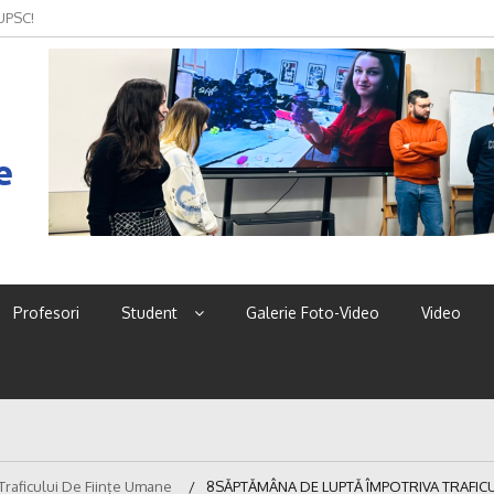
 UPSC!
e
Profesori
Student
Galerie Foto-Video
Video
raficului De Ființe Umane
8SĂPTĂMÂNA DE LUPTĂ ÎMPOTRIVA TRAFICU