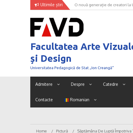
Skip
Ultimile știri
O nouă generație de creatori la
to
content
Facultatea Arte Vizual
și Design
Universitatea Pedagogică de Stat „Ion Creangă”
Admitere
Despre
Catedre
Contacte
Romanian
Home
Pictură
Săptămâna De Luptă Împotriva T