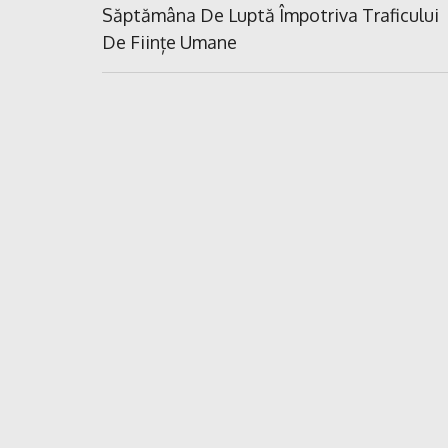
în
Previous
Săptămâna De Luptă Împotriva Traficului
Post:
De Ființe Umane
articole