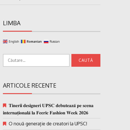
LIMBA
English
Romanian
Russian
Caută
după:
ARTICOLE RECENTE
𝐓𝐢𝐧𝐞𝐫𝐢𝐢 𝐝𝐞𝐬𝐢𝐠𝐧𝐞𝐫𝐢 𝐔𝐏𝐒𝐂 𝐝𝐞𝐛𝐮𝐭𝐞𝐚𝐳𝐚̆ 𝐩𝐞 𝐬𝐜𝐞𝐧𝐚
𝐢𝐧𝐭𝐞𝐫𝐧𝐚𝐭̗𝐢𝐨𝐧𝐚𝐥𝐚̆ 𝐥𝐚 𝐅𝐞𝐞𝐫𝐢𝐜 𝐅𝐚𝐬𝐡𝐢𝐨𝐧 𝐖𝐞𝐞𝐤 𝟐𝟎𝟐𝟔
O nouă generație de creatori la UPSC!