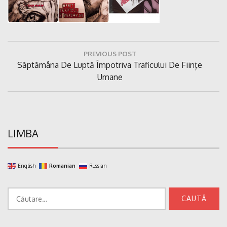
Navigare
PREVIOUS POST
în
Previous
Săptămâna De Luptă Împotriva Traficului De Ființe
articole
Post:
Umane
LIMBA
English
Romanian
Russian
Caută
după: