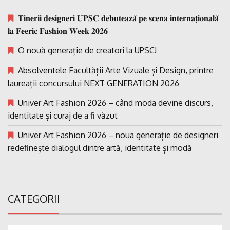
𝐓𝐢𝐧𝐞𝐫𝐢𝐢 𝐝𝐞𝐬𝐢𝐠𝐧𝐞𝐫𝐢 𝐔𝐏𝐒𝐂 𝐝𝐞𝐛𝐮𝐭𝐞𝐚𝐳𝐚̆ 𝐩𝐞 𝐬𝐜𝐞𝐧𝐚 𝐢𝐧𝐭𝐞𝐫𝐧𝐚𝐭̗𝐢𝐨𝐧𝐚𝐥𝐚̆
𝐥𝐚 𝐅𝐞𝐞𝐫𝐢𝐜 𝐅𝐚𝐬𝐡𝐢𝐨𝐧 𝐖𝐞𝐞𝐤 𝟐𝟎𝟐𝟔
O nouă generație de creatori la UPSC!
Absolventele Facultății Arte Vizuale și Design, printre
laureații concursului NEXT GENERATION 2026
Univer Art Fashion 2026 – când moda devine discurs,
identitate și curaj de a fi văzut
Univer Art Fashion 2026 – noua generație de designeri
redefinește dialogul dintre artă, identitate și modă
CATEGORII