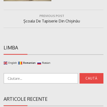
Navigare
PREVIOUS POST
în
Previous
Școala De Tapiserie Din Chișinău
articole
Post:
LIMBA
English
Romanian
Russian
Caută
după:
ARTICOLE RECENTE