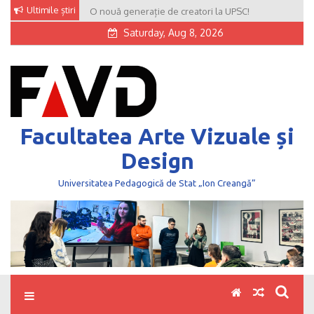
Skip
Ultimile știri
O nouă generație de creatori la UPSC!
to
Saturday, Aug 8, 2026
content
Facultatea Arte Vizuale și
Design
Universitatea Pedagogică de Stat „Ion Creangă”