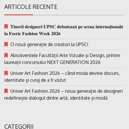
ARTICOLE RECENTE
𝐓𝐢𝐧𝐞𝐫𝐢𝐢 𝐝𝐞𝐬𝐢𝐠𝐧𝐞𝐫𝐢 𝐔𝐏𝐒𝐂 𝐝𝐞𝐛𝐮𝐭𝐞𝐚𝐳𝐚̆ 𝐩𝐞 𝐬𝐜𝐞𝐧𝐚 𝐢𝐧𝐭𝐞𝐫𝐧𝐚𝐭̗𝐢𝐨𝐧𝐚𝐥𝐚̆
𝐥𝐚 𝐅𝐞𝐞𝐫𝐢𝐜 𝐅𝐚𝐬𝐡𝐢𝐨𝐧 𝐖𝐞𝐞𝐤 𝟐𝟎𝟐𝟔
O nouă generație de creatori la UPSC!
Absolventele Facultății Arte Vizuale și Design, printre
laureații concursului NEXT GENERATION 2026
Univer Art Fashion 2026 – când moda devine discurs,
identitate și curaj de a fi văzut
Univer Art Fashion 2026 – noua generație de designeri
redefinește dialogul dintre artă, identitate și modă
CATEGORII