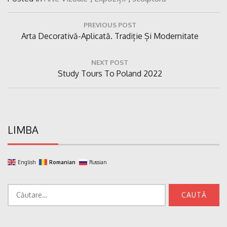
Navigare
PREVIOUS POST
în
Previous
Arta Decorativă-Aplicată. Tradiție Și Modernitate
articole
Post:
NEXT POST
Next
Study Tours To Poland 2022
Post:
LIMBA
English
Romanian
Russian
Caută
după: