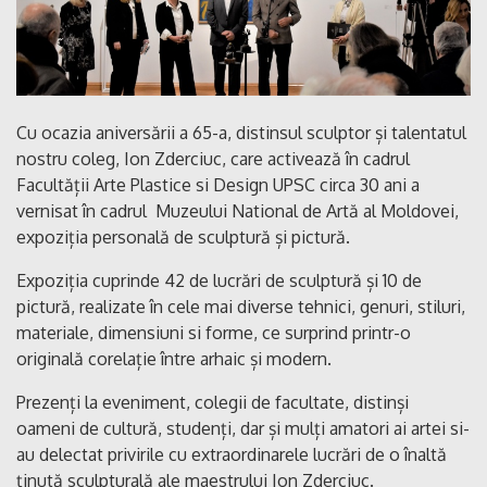
Cu ocazia aniversării a 65-a, distinsul sculptor și talentatul
nostru coleg, Ion Zderciuc, care activează în cadrul
Facultății Arte Plastice si Design UPSC circa 30 ani a
vernisat în cadrul Muzeului National de Artă al Moldovei,
expoziția personală de sculptură și pictură.
Expoziția cuprinde 42 de lucrări de sculptură și 10 de
pictură, realizate în cele mai diverse tehnici, genuri, stiluri,
materiale, dimensiuni si forme, ce surprind printr-o
originală corelație între arhaic și modern.
Prezenți la eveniment, colegii de facultate, distinși
oameni de cultură, studenți, dar și mulți amatori ai artei si-
au delectat privirile cu extraordinarele lucrări de o înaltă
ținută sculpturală ale maestrului Ion Zderciuc.