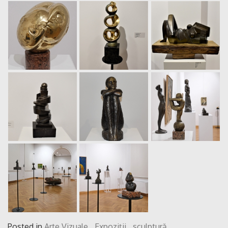
Posted in
Arte Vizuale
,
Expoziții
,
sculptură