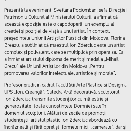
Prezentă la eveniment, Svetlana Pociumban, șefa Direcției
Patrimoniu Cultural al Ministerului Culturii, a afirmat că
această expoziție este o capodoperă, un exemplu al
creației și poziției de viață a unui artist. În context,
președintele Uniunii Artiștilor Plastici din Moldova, Florina
Breazu, a subliniat că maestrul Ion Zderciuc este un artist
complex și polivalent, care se multiplică prin opera sa. Ea
a înmânat artistului diploma de merit și medalia „Mihail
Grecu” ale Uniunii Artiștilor din Moldova „Pentru
promovarea valorilor intelectuale, artistice și morale”.
Profesor erudit în cadrul Facultății Arte Plastice și Design a
UPS „Ion. Creangă”, Catedra Artă decorativă, sculptorul
Ion Zderciuc transmite studenților cu măiestrie și
generozitate toate cunoștințele Domniei sale în
domeniul sculpturii. Alături de zecile de promoții
studențești, artistul plastic Ion Zderciuc abordează cu
îndrăzneală și fără opreliști formele mici, „camerale”, dar și