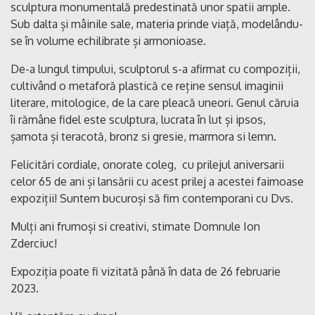
sculptura monumentală predestinată unor spatii ample.
Sub dalta și mâinile sale, materia prinde viață, modelându-
se în volume echilibrate și armonioase.
De-a lungul timpului, sculptorul s-a afirmat cu compoziții,
cultivând o metaforă plastică ce reține sensul imaginii
literare, mitologice, de la care pleacă uneori. Genul căruia
îi rămâne fidel este sculptura, lucrata în lut și ipsos,
șamota și teracotă, bronz si gresie, marmora si lemn.
Felicitări cordiale, onorate coleg, cu prilejul aniversarii
celor 65 de ani și lansării cu acest prilej a acestei faimoase
expoziții! Suntem bucuroși să fim contemporani cu Dvs.
Mulți ani frumoși si creativi, stimate Domnule Ion
Zderciuc!
Expoziția poate fi vizitată până în data de 26 februarie
2023.