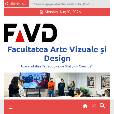
Skip
Ultimile știri
O nouă generație de creatori la UPSC!
to
Monday, Aug 10, 2026
content
Facultatea Arte Vizuale și
Design
Universitatea Pedagogică de Stat „Ion Creangă”