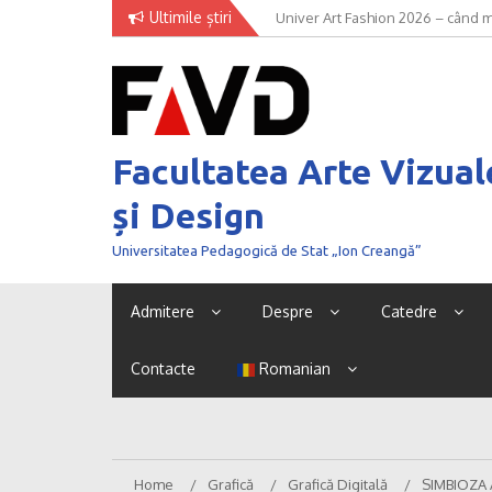
Skip
Ultimile știri
Univer Art Fashion 2026 – când m
to
curaj de a fi văzut
content
Facultatea Arte Vizual
și Design
Universitatea Pedagogică de Stat „Ion Creangă”
Admitere
Despre
Catedre
Contacte
Romanian
Home
Grafică
Grafică Digitală
SIMBIOZA 