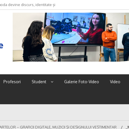
oda devine discurs, identitate și
e
Profesori
Student
Galerie Foto-Video
Video
ARTELOR – GRAFICII DIGITALE, MUZICII ȘI DESIGNULUI VESTIMENTAR
_