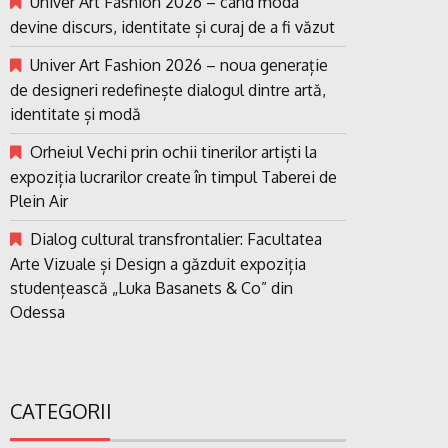
Univer Art Fashion 2026 – când moda
devine discurs, identitate și curaj de a fi văzut
Univer Art Fashion 2026 – noua generație
de designeri redefinește dialogul dintre artă,
identitate și modă
Orheiul Vechi prin ochii tinerilor artiști la
expoziția lucrarilor create în timpul Taberei de
Plein Air
Dialog cultural transfrontalier: Facultatea
Arte Vizuale și Design a găzduit expoziția
studențească „Luka Basanets & Co” din
Odessa
CATEGORII