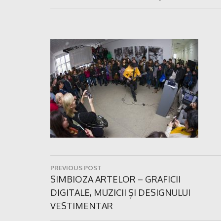
Navigare
PREVIOUS POST
în
Previous
SIMBIOZA ARTELOR – GRAFICII
Post:
DIGITALE, MUZICII ȘI DESIGNULUI
articole
VESTIMENTAR