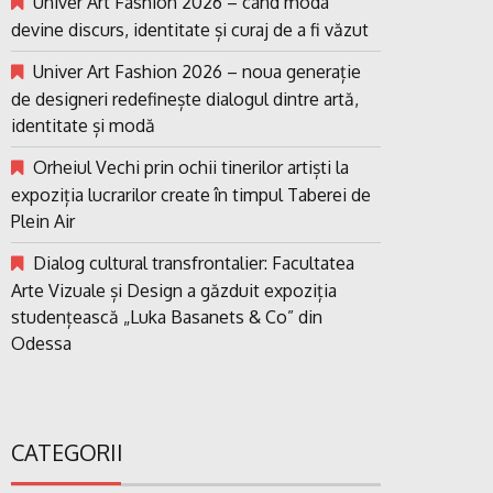
Univer Art Fashion 2026 – când moda
devine discurs, identitate și curaj de a fi văzut
Univer Art Fashion 2026 – noua generație
de designeri redefinește dialogul dintre artă,
identitate și modă
Orheiul Vechi prin ochii tinerilor artiști la
expoziția lucrarilor create în timpul Taberei de
Plein Air
Dialog cultural transfrontalier: Facultatea
Arte Vizuale și Design a găzduit expoziția
studențească „Luka Basanets & Co” din
Odessa
CATEGORII