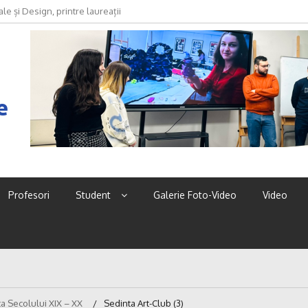
le și Design, printre laureații
2026
e
Profesori
Student
Galerie Foto-Video
Video
rta Secolului XIX – XX
Sedinta Art-Club (3)