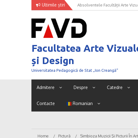
Skip
Ultimile știri
Absolventele Facultății Arte Vizua
to
concursului NEXT GENERATION 
content
Facultatea Arte Vizual
și Design
Universitatea Pedagogică de Stat „Ion Creangă”
Admitere
Despre
Catedre
Contacte
Romanian
Home
Pictură
Simbioza Muzicii Și Picturii În A