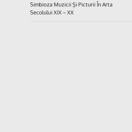
în
Previous
Simbioza Muzicii Și Picturii În Arta
Post:
Secolului XIX – XX
articole