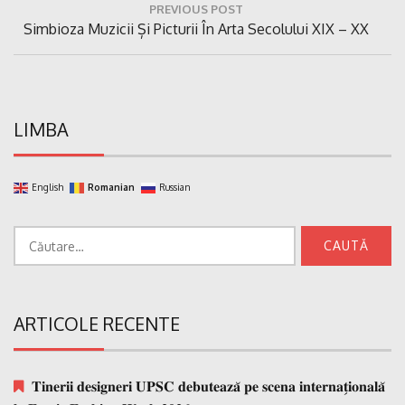
PREVIOUS POST
în
Previous
Simbioza Muzicii Și Picturii În Arta Secolului XIX – XX
articole
Post:
LIMBA
English
Romanian
Russian
Caută
după:
ARTICOLE RECENTE
𝐓𝐢𝐧𝐞𝐫𝐢𝐢 𝐝𝐞𝐬𝐢𝐠𝐧𝐞𝐫𝐢 𝐔𝐏𝐒𝐂 𝐝𝐞𝐛𝐮𝐭𝐞𝐚𝐳𝐚̆ 𝐩𝐞 𝐬𝐜𝐞𝐧𝐚 𝐢𝐧𝐭𝐞𝐫𝐧𝐚𝐭̗𝐢𝐨𝐧𝐚𝐥𝐚̆