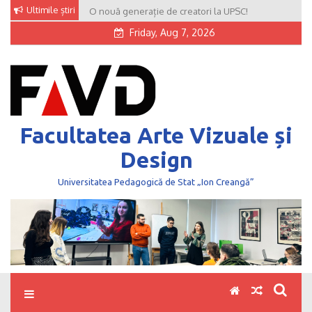
Skip
Ultimile știri
O nouă generație de creatori la UPSC!
to
Friday, Aug 7, 2026
content
Facultatea Arte Vizuale și
Design
Universitatea Pedagogică de Stat „Ion Creangă”