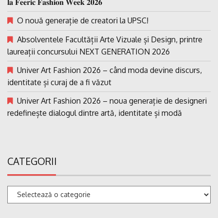
𝐥𝐚 𝐅𝐞𝐞𝐫𝐢𝐜 𝐅𝐚𝐬𝐡𝐢𝐨𝐧 𝐖𝐞𝐞𝐤 𝟐𝟎𝟐𝟔
O nouă generație de creatori la UPSC!
Absolventele Facultății Arte Vizuale și Design, printre
laureații concursului NEXT GENERATION 2026
Univer Art Fashion 2026 – când moda devine discurs,
identitate și curaj de a fi văzut
Univer Art Fashion 2026 – noua generație de designeri
redefinește dialogul dintre artă, identitate și modă
CATEGORII
Categorii