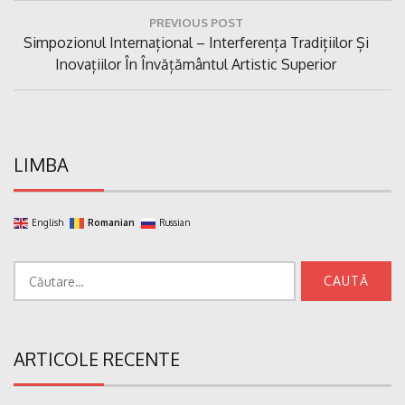
Navigare
PREVIOUS POST
în
Previous
Simpozionul Internațional – Interferența Tradițiilor Și
articole
Post:
Inovațiilor În Învățământul Artistic Superior
LIMBA
English
Romanian
Russian
Caută
după:
ARTICOLE RECENTE