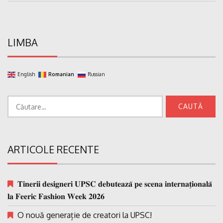
LIMBA
English
Romanian
Russian
Caută
după:
ARTICOLE RECENTE
𝐓𝐢𝐧𝐞𝐫𝐢𝐢 𝐝𝐞𝐬𝐢𝐠𝐧𝐞𝐫𝐢 𝐔𝐏𝐒𝐂 𝐝𝐞𝐛𝐮𝐭𝐞𝐚𝐳𝐚̆ 𝐩𝐞 𝐬𝐜𝐞𝐧𝐚 𝐢𝐧𝐭𝐞𝐫𝐧𝐚𝐭̗𝐢𝐨𝐧𝐚𝐥𝐚̆
𝐥𝐚 𝐅𝐞𝐞𝐫𝐢𝐜 𝐅𝐚𝐬𝐡𝐢𝐨𝐧 𝐖𝐞𝐞𝐤 𝟐𝟎𝟐𝟔
O nouă generație de creatori la UPSC!