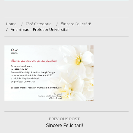
Home
Fără Categorie
Sincere Felicitări!
Ana Simac – Profesor Universitar
Navigare
PREVIOUS POST
în
Previous
Sincere Felicitări!
articole
Post: