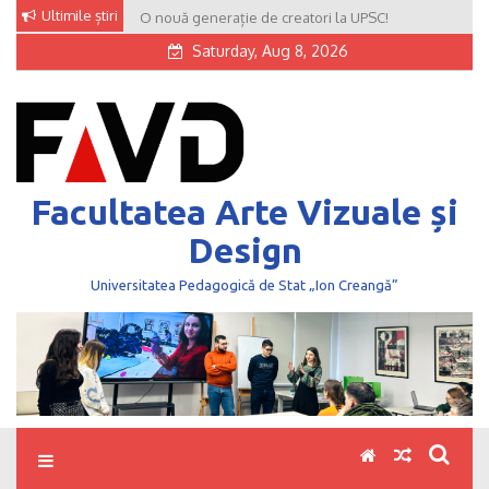
Skip
Ultimile știri
O nouă generație de creatori la UPSC!
to
Saturday, Aug 8, 2026
content
Facultatea Arte Vizuale și
Design
Universitatea Pedagogică de Stat „Ion Creangă”