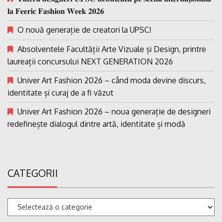
𝐥𝐚 𝐅𝐞𝐞𝐫𝐢𝐜 𝐅𝐚𝐬𝐡𝐢𝐨𝐧 𝐖𝐞𝐞𝐤 𝟐𝟎𝟐𝟔
O nouă generație de creatori la UPSC!
Absolventele Facultății Arte Vizuale și Design, printre
laureații concursului NEXT GENERATION 2026
Univer Art Fashion 2026 – când moda devine discurs,
identitate și curaj de a fi văzut
Univer Art Fashion 2026 – noua generație de designeri
redefinește dialogul dintre artă, identitate și modă
CATEGORII
Categorii