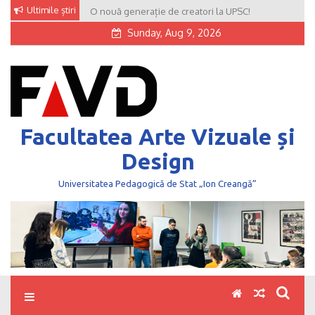
Skip
Ultimile știri
O nouă generație de creatori la UPSC!
to
Sunday, Aug 9, 2026
content
Facultatea Arte Vizuale și
Design
Universitatea Pedagogică de Stat „Ion Creangă”