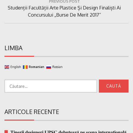
PREVIOUS POST
în
Previous
Studenții Facultății Arte Plastice Și Design Finaliști Ai
articole
Post:
Concursului „Burse De Merit 2017”
LIMBA
English
Romanian
Russian
Caută
după:
ARTICOLE RECENTE
𝐓𝐢𝐧𝐞𝐫𝐢𝐢 𝐝𝐞𝐬𝐢𝐠𝐧𝐞𝐫𝐢 𝐔𝐏𝐒𝐂 𝐝𝐞𝐛𝐮𝐭𝐞𝐚𝐳𝐚̆ 𝐩𝐞 𝐬𝐜𝐞𝐧𝐚 𝐢𝐧𝐭𝐞𝐫𝐧𝐚𝐭̗𝐢𝐨𝐧𝐚𝐥𝐚̆