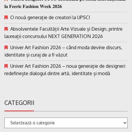
𝐥𝐚 𝐅𝐞𝐞𝐫𝐢𝐜 𝐅𝐚𝐬𝐡𝐢𝐨𝐧 𝐖𝐞𝐞𝐤 𝟐𝟎𝟐𝟔
O nouă generație de creatori la UPSC!
Absolventele Facultății Arte Vizuale și Design, printre
laureații concursului NEXT GENERATION 2026
Univer Art Fashion 2026 – când moda devine discurs,
identitate și curaj de a fi văzut
Univer Art Fashion 2026 – noua generație de designeri
redefinește dialogul dintre artă, identitate și modă
CATEGORII
Categorii