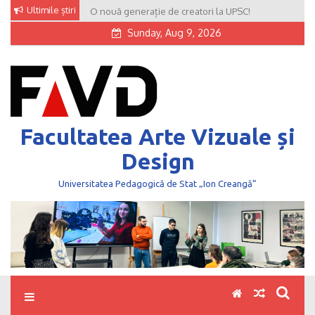
Skip
Ultimile știri
O nouă generație de creatori la UPSC!
to
Sunday, Aug 9, 2026
content
Facultatea Arte Vizuale și
Design
Universitatea Pedagogică de Stat „Ion Creangă”