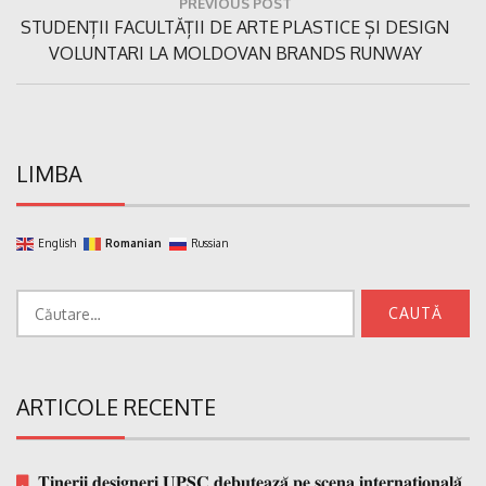
PREVIOUS POST
în
Previous
STUDENȚII FACULTĂȚII DE ARTE PLASTICE ȘI DESIGN
articole
Post:
VOLUNTARI LA MOLDOVAN BRANDS RUNWAY
LIMBA
English
Romanian
Russian
Caută
după:
ARTICOLE RECENTE
𝐓𝐢𝐧𝐞𝐫𝐢𝐢 𝐝𝐞𝐬𝐢𝐠𝐧𝐞𝐫𝐢 𝐔𝐏𝐒𝐂 𝐝𝐞𝐛𝐮𝐭𝐞𝐚𝐳𝐚̆ 𝐩𝐞 𝐬𝐜𝐞𝐧𝐚 𝐢𝐧𝐭𝐞𝐫𝐧𝐚𝐭̗𝐢𝐨𝐧𝐚𝐥𝐚̆