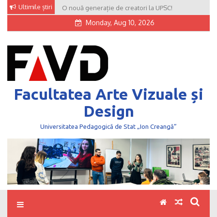
Skip
Ultimile știri
O nouă generație de creatori la UPSC!
to
Monday, Aug 10, 2026
content
Facultatea Arte Vizuale și
Design
Universitatea Pedagogică de Stat „Ion Creangă”