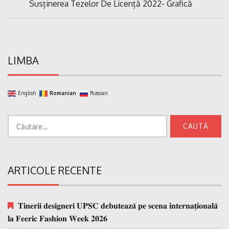
Previous
Susținerea Tezelor De Licență 2022- Grafică
articole
Post:
LIMBA
English
Romanian
Russian
Caută
după:
ARTICOLE RECENTE
𝐓𝐢𝐧𝐞𝐫𝐢𝐢 𝐝𝐞𝐬𝐢𝐠𝐧𝐞𝐫𝐢 𝐔𝐏𝐒𝐂 𝐝𝐞𝐛𝐮𝐭𝐞𝐚𝐳𝐚̆ 𝐩𝐞 𝐬𝐜𝐞𝐧𝐚 𝐢𝐧𝐭𝐞𝐫𝐧𝐚𝐭̗𝐢𝐨𝐧𝐚𝐥𝐚̆
𝐥𝐚 𝐅𝐞𝐞𝐫𝐢𝐜 𝐅𝐚𝐬𝐡𝐢𝐨𝐧 𝐖𝐞𝐞𝐤 𝟐𝟎𝟐𝟔