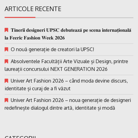
ARTICOLE RECENTE
𝐓𝐢𝐧𝐞𝐫𝐢𝐢 𝐝𝐞𝐬𝐢𝐠𝐧𝐞𝐫𝐢 𝐔𝐏𝐒𝐂 𝐝𝐞𝐛𝐮𝐭𝐞𝐚𝐳𝐚̆ 𝐩𝐞 𝐬𝐜𝐞𝐧𝐚 𝐢𝐧𝐭𝐞𝐫𝐧𝐚𝐭̗𝐢𝐨𝐧𝐚𝐥𝐚̆
𝐥𝐚 𝐅𝐞𝐞𝐫𝐢𝐜 𝐅𝐚𝐬𝐡𝐢𝐨𝐧 𝐖𝐞𝐞𝐤 𝟐𝟎𝟐𝟔
O nouă generație de creatori la UPSC!
Absolventele Facultății Arte Vizuale și Design, printre
laureații concursului NEXT GENERATION 2026
Univer Art Fashion 2026 – când moda devine discurs,
identitate și curaj de a fi văzut
Univer Art Fashion 2026 – noua generație de designeri
redefinește dialogul dintre artă, identitate și modă