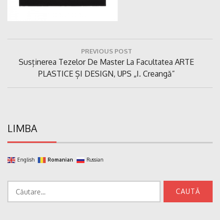
Navigare
PREVIOUS POST
în
Previous
Susținerea Tezelor De Master La Facultatea ARTE
articole
Post:
PLASTICE ȘI DESIGN, UPS „I. Creangă”
LIMBA
English
Romanian
Russian
Caută
după: