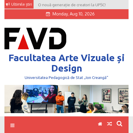
Skip
Ultimile știri
O nouă generație de creatori la UPSC!
to
Monday, Aug 10, 2026
content
Facultatea Arte Vizuale și
Design
Universitatea Pedagogică de Stat „Ion Creangă”