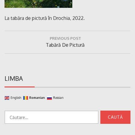
La tabăra de pictură în Drochia, 2022.
Navigare
PREVIOUS POST
în
Previous
Tabără De Pictură
articole
Post:
LIMBA
English
Romanian
Russian
Caută
după: