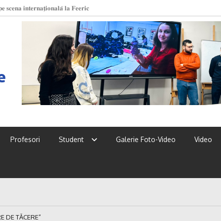
 𝐬𝐜𝐞𝐧𝐚 𝐢𝐧𝐭𝐞𝐫𝐧𝐚𝐭̗𝐢𝐨𝐧𝐚𝐥𝐚̆ 𝐥𝐚 𝐅𝐞𝐞𝐫𝐢𝐜
 UPSC!
e
Profesori
Student
Galerie Foto-Video
Video
E DE TĂCERE”