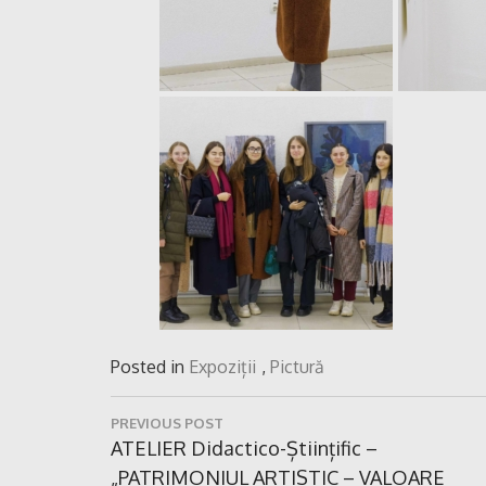
Posted in
Expoziții
,
Pictură
Navigare
PREVIOUS POST
în
Previous
ATELIER Didactico-Științific –
Post:
„PATRIMONIUL ARTISTIC – VALOARE
articole