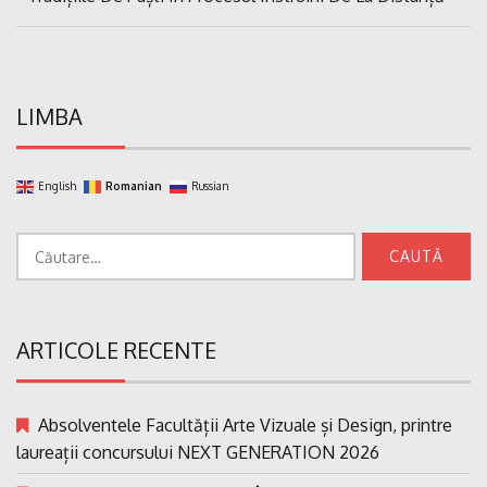
articole
Post:
LIMBA
English
Romanian
Russian
Caută
după:
ARTICOLE RECENTE
Absolventele Facultății Arte Vizuale și Design, printre
laureații concursului NEXT GENERATION 2026