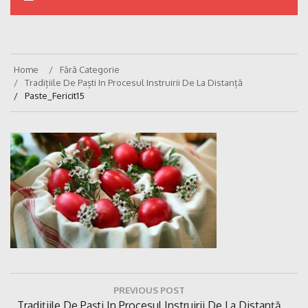
Home
Fără Categorie
Tradițiile De Paști In Procesul Instruirii De La Distanță
Paste_Fericit15
Navigare
PREVIOUS POST
în
Previous
Tradițiile De Paști In Procesul Instruirii De La Distanță