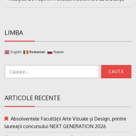
articole
Post:
LIMBA
English
Romanian
Russian
Caută
după:
ARTICOLE RECENTE
Absolventele Facultății Arte Vizuale și Design, printre
laureații concursului NEXT GENERATION 2026