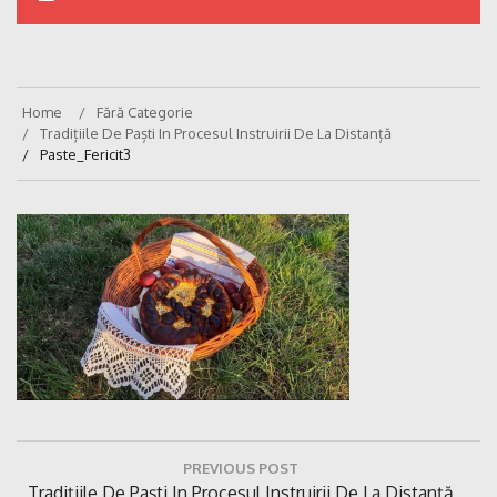
Home
Fără Categorie
Tradițiile De Paști In Procesul Instruirii De La Distanță
Paste_Fericit3
Navigare
PREVIOUS POST
în
Previous
Tradițiile De Paști In Procesul Instruirii De La Distanță