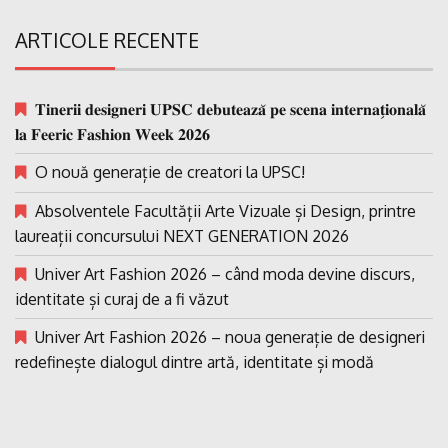
ARTICOLE RECENTE
𝐓𝐢𝐧𝐞𝐫𝐢𝐢 𝐝𝐞𝐬𝐢𝐠𝐧𝐞𝐫𝐢 𝐔𝐏𝐒𝐂 𝐝𝐞𝐛𝐮𝐭𝐞𝐚𝐳𝐚̆ 𝐩𝐞 𝐬𝐜𝐞𝐧𝐚 𝐢𝐧𝐭𝐞𝐫𝐧𝐚𝐭̗𝐢𝐨𝐧𝐚𝐥𝐚̆
𝐥𝐚 𝐅𝐞𝐞𝐫𝐢𝐜 𝐅𝐚𝐬𝐡𝐢𝐨𝐧 𝐖𝐞𝐞𝐤 𝟐𝟎𝟐𝟔
O nouă generație de creatori la UPSC!
Absolventele Facultății Arte Vizuale și Design, printre
laureații concursului NEXT GENERATION 2026
Univer Art Fashion 2026 – când moda devine discurs,
identitate și curaj de a fi văzut
Univer Art Fashion 2026 – noua generație de designeri
redefinește dialogul dintre artă, identitate și modă