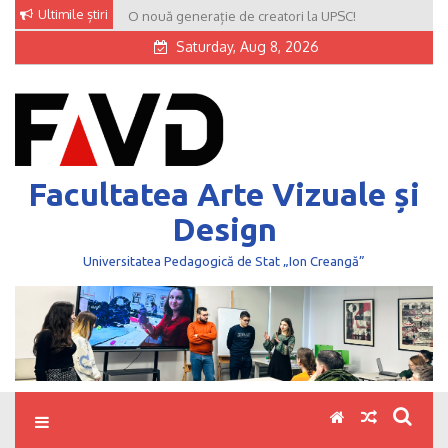
Skip
Ultimile știri
O nouă generație de creatori la UPSC!
to
Saturday, Aug 8, 2026
content
Facultatea Arte Vizuale și
Design
Universitatea Pedagogică de Stat „Ion Creangă”