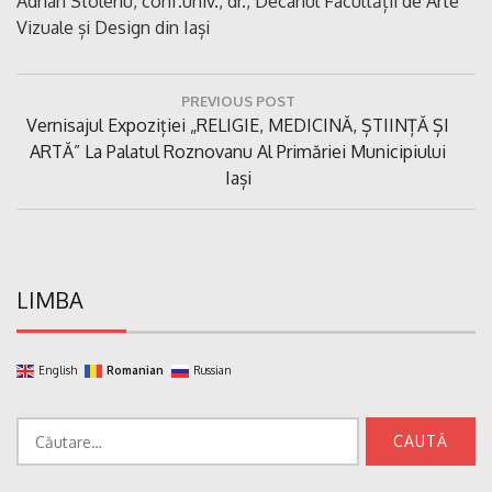
Adrian Stoleriu, conf.univ., dr., Decanul Facultății de Arte
Vizuale și Design din Iași
Navigare
PREVIOUS POST
în
Previous
Vernisajul Expoziției „RELIGIE, MEDICINĂ, ȘTIINȚĂ ȘI
articole
Post:
ARTĂ” La Palatul Roznovanu Al Primăriei Municipiului
Iași
LIMBA
English
Romanian
Russian
Caută
după: