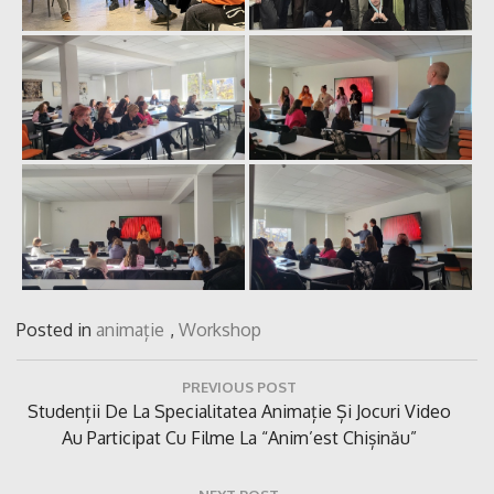
Posted in
animație
,
Workshop
Navigare
PREVIOUS POST
în
Previous
Studenții De La Specialitatea Animație Și Jocuri Video
articole
Post:
Au Participat Cu Filme La “Anim’est Chișinău”