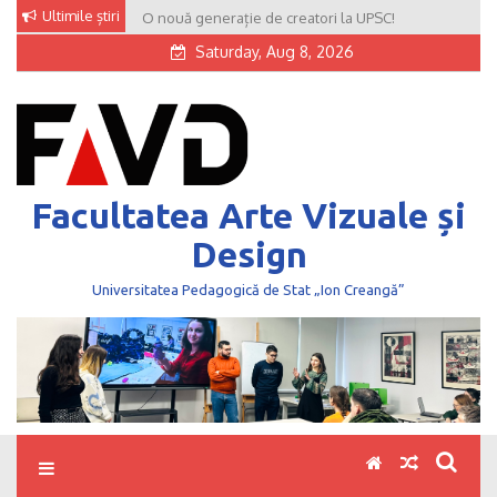
Skip
Ultimile știri
O nouă generație de creatori la UPSC!
to
Saturday, Aug 8, 2026
content
Facultatea Arte Vizuale și
Design
Universitatea Pedagogică de Stat „Ion Creangă”