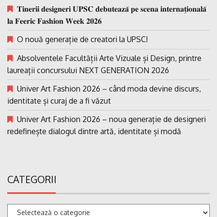
𝐓𝐢𝐧𝐞𝐫𝐢𝐢 𝐝𝐞𝐬𝐢𝐠𝐧𝐞𝐫𝐢 𝐔𝐏𝐒𝐂 𝐝𝐞𝐛𝐮𝐭𝐞𝐚𝐳𝐚̆ 𝐩𝐞 𝐬𝐜𝐞𝐧𝐚 𝐢𝐧𝐭𝐞𝐫𝐧𝐚𝐭̗𝐢𝐨𝐧𝐚𝐥𝐚̆
𝐥𝐚 𝐅𝐞𝐞𝐫𝐢𝐜 𝐅𝐚𝐬𝐡𝐢𝐨𝐧 𝐖𝐞𝐞𝐤 𝟐𝟎𝟐𝟔
O nouă generație de creatori la UPSC!
Absolventele Facultății Arte Vizuale și Design, printre
laureații concursului NEXT GENERATION 2026
Univer Art Fashion 2026 – când moda devine discurs,
identitate și curaj de a fi văzut
Univer Art Fashion 2026 – noua generație de designeri
redefinește dialogul dintre artă, identitate și modă
CATEGORII
Categorii