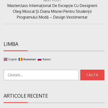
NEXT POST
Next
Masterclass Internațional De Excepție Cu Designerii
Post:
Oleg Moscal Și Diana Misnei Pentru Studenții
Programului Modă – Design Vestimentar
LIMBA
English
Romanian
Russian
Caută
după:
ARTICOLE RECENTE