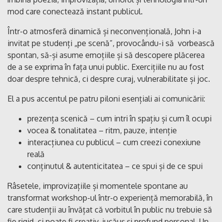
mod care conectează instant publicul.
Într-o atmosferă dinamică și neconvențională, John i-a
invitat pe studenți „pe scenă”, provocându-i să vorbească
spontan, să-și asume emoțiile și să descopere plăcerea
de a se exprima în fața unui public. Exercițiile nu au fost
doar despre tehnică, ci despre curaj, vulnerabilitate și joc.
El a pus accentul pe patru piloni esențiali ai comunicării:
prezența scenică – cum intri în spațiu și cum îl ocupi
vocea & tonalitatea – ritm, pauze, intenție
interacțiunea cu publicul – cum creezi conexiune
reală
conținutul & autenticitatea – ce spui și de ce spui
Râsetele, improvizațiile și momentele spontane au
transformat workshop-ul într-o experiență memorabilă, în
care studenții au învățat că vorbitul în public nu trebuie să
fie rigid, ci poate fi creativ, jucăuș și profund personal. Un