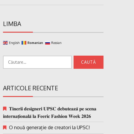
LIMBA
English
Romanian
Russian
Caută
după:
ARTICOLE RECENTE
𝐓𝐢𝐧𝐞𝐫𝐢𝐢 𝐝𝐞𝐬𝐢𝐠𝐧𝐞𝐫𝐢 𝐔𝐏𝐒𝐂 𝐝𝐞𝐛𝐮𝐭𝐞𝐚𝐳𝐚̆ 𝐩𝐞 𝐬𝐜𝐞𝐧𝐚
𝐢𝐧𝐭𝐞𝐫𝐧𝐚𝐭̗𝐢𝐨𝐧𝐚𝐥𝐚̆ 𝐥𝐚 𝐅𝐞𝐞𝐫𝐢𝐜 𝐅𝐚𝐬𝐡𝐢𝐨𝐧 𝐖𝐞𝐞𝐤 𝟐𝟎𝟐𝟔
O nouă generație de creatori la UPSC!