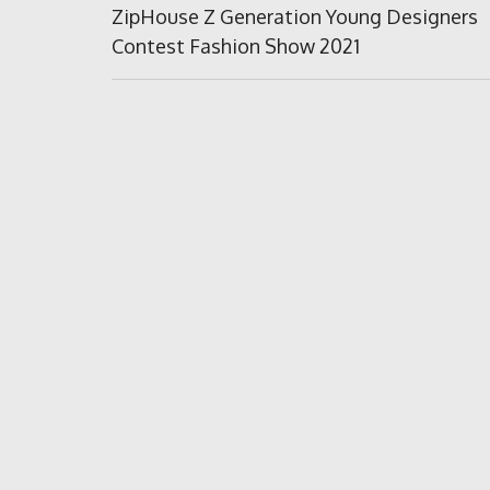
în
Previous
ZipHouse Z Generation Young Designers
Post:
Contest Fashion Show 2021
articole