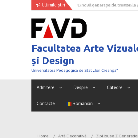
Skip
Ultimile știri
O nouă generație de creatori la
to
content
Facultatea Arte Vizual
și Design
Universitatea Pedagogică de Stat „Ion Creangă”
Admitere
Despre
Catedre
Contacte
Romanian
Home
Artă Decorativă
ZipHouse Z Generatio