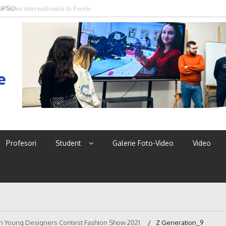
 UPSC!
e
Profesori
Student
Galerie Foto-Video
Video
n Young Designers Contest Fashion Show 2021
Z Generation_9