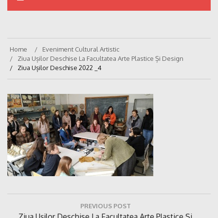
Home
Eveniment Cultural Artistic
Ziua Ușilor Deschise La Facultatea Arte Plastice Și Design
Ziua Ușilor Deschise 2022 _4
Navigare
PREVIOUS POST
în
Previous
Ziua Ușilor Deschise La Facultatea Arte Plastice Și