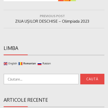
Navigare
PREVIOUS POST
în
Previous
ZIUA UȘILOR DESCHISE – Olimpiada 2023
articole
Post:
LIMBA
English
Romanian
Russian
Caută
după:
ARTICOLE RECENTE