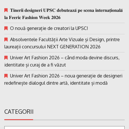
𝐓𝐢𝐧𝐞𝐫𝐢𝐢 𝐝𝐞𝐬𝐢𝐠𝐧𝐞𝐫𝐢 𝐔𝐏𝐒𝐂 𝐝𝐞𝐛𝐮𝐭𝐞𝐚𝐳𝐚̆ 𝐩𝐞 𝐬𝐜𝐞𝐧𝐚 𝐢𝐧𝐭𝐞𝐫𝐧𝐚𝐭̗𝐢𝐨𝐧𝐚𝐥𝐚̆
𝐥𝐚 𝐅𝐞𝐞𝐫𝐢𝐜 𝐅𝐚𝐬𝐡𝐢𝐨𝐧 𝐖𝐞𝐞𝐤 𝟐𝟎𝟐𝟔
O nouă generație de creatori la UPSC!
Absolventele Facultății Arte Vizuale și Design, printre
laureații concursului NEXT GENERATION 2026
Univer Art Fashion 2026 – când moda devine discurs,
identitate și curaj de a fi văzut
Univer Art Fashion 2026 – noua generație de designeri
redefinește dialogul dintre artă, identitate și modă
CATEGORII