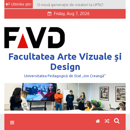
Skip
Ultimile știri
O nouă generație de creatori la UPSC!
to
Friday, Aug 7, 2026
content
Facultatea Arte Vizuale și
Design
Universitatea Pedagogică de Stat „Ion Creangă”